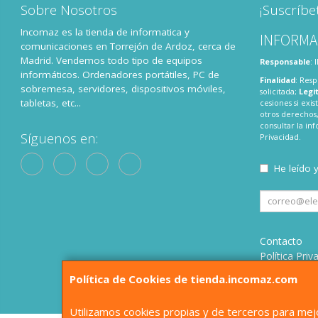
Sobre Nosotros
¡Suscríbe
Incomaz es la tienda de informatica y
INFORMA
comunicaciones en Torrejón de Ardoz, cerca de
Madrid. Vendemos todo tipo de equipos
Responsable
:
informáticos. Ordenadores portátiles, PC de
Finalidad
: Resp
sobremesa, servidores, dispositivos móviles,
solicitada;
Legi
tabletas, etc...
cesiones si exis
otros derechos,
consultar la i
Síguenos en:
Privacidad
.
He leído 
Contacto
Política Priv
Condiciones
Política de Cookies de tienda.incomaz.com
¿Quienes S
Utilizamos cookies propias y de terceros para mejo