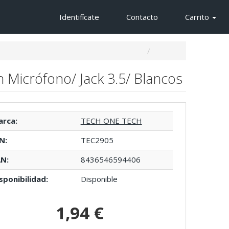
Identifícate
Contacto
Carrito
 Micrófono/ Jack 3.5/ Blancos
rca:
TECH ONE TECH
N:
TEC2905
N:
8436546594406
sponibilidad:
Disponible
1,94 €