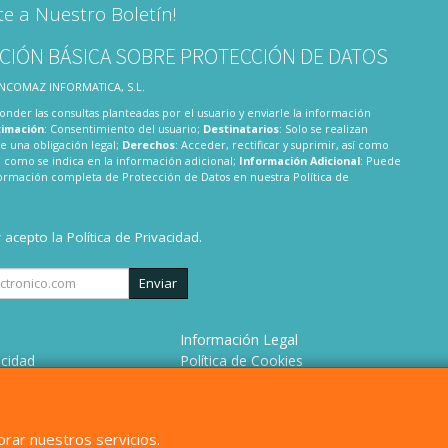
te a Nuestro Boletín!
CIÓN BÁSICA SOBRE PROTECCIÓN DE DATOS
 INCOMAZ INFORMATICA, S.L.
onder las consultas planteadas por el usuario y enviarle la información
timación
: Consentimiento del usuario;
Destinatarios
: Solo se realizan
te una obligación legal;
Derechos
: Acceder, rectificar y suprimir, así como
 como se indica en la información adicional;
Información Adicional
: Puede
nformación completa de Protección de Datos en nuestra
Política de
y acepto la
Política de Privacidad
.
Enviar
Información Legal
acidad
Política de Cookies
 de Compra
Formas de Pago
omos?
rar nuestros servicios.