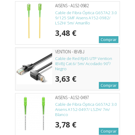
AISENS - A152-0982
Cable de Fibra Óptica G657A2 3.0
9/125 SMF Aisens A152-0982/
LSZH/ 5m/ Amarillo
3,48 €
Comprar
VENTION - IBVBJ
Cable de Red RJ45 UTP Vention
IBVBJ Cat.6/ 5m/ Acodado 90º/
Negro
3,63 €
Comprar
AISENS - A152-0497
Cable de Fibra Óptica G657A2 3.0
Aisens A152-0497/ LSZH/ 7m/
Blanco
3,78 €
Comprar