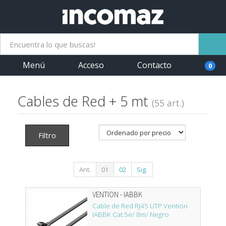
Menú
Acceso
Contacto
0
Cables de Red + 5 mt
(55 art.)
Filtro
Ant.
01
02
Sig.
VENTION - IABBK
Cable de Red RJ45 UTP Vention
IABBK Cat.5e/ 8m/ Negro