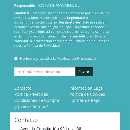
Responsable
: INCOMAZ INFORMATICA, S.L.
Finalidad
: Responder las consultas planteadas por el usuario y
enviarle la información solicitada;
Legitimación
:
Consentimiento del usuario;
Destinatarios
: Solo se realizan
cesiones si existe una obligación legal;
Derechos
: Acceder,
rectificar y suprimir, así como otros derechos, como se indica
en la información adicional;
Información Adicional
: Puede
consultar la información completa de Protección de Datos en
nuestra
Política de Privacidad
.
He leído y acepto la
Política de Privacidad
.
Enviar
Contacto
Información Legal
Política Privacidad
Política de Cookies
Condiciones de Compra
Formas de Pago
¿Quienes Somos?
Contacto
Avenida Constitución 90 Local 38