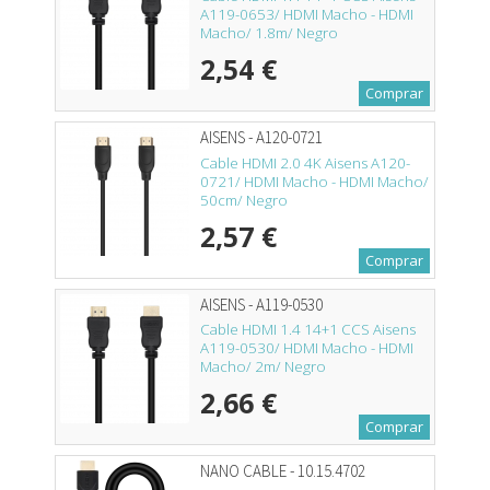
A119-0653/ HDMI Macho - HDMI
Macho/ 1.8m/ Negro
2,54 €
Comprar
AISENS - A120-0721
Cable HDMI 2.0 4K Aisens A120-
0721/ HDMI Macho - HDMI Macho/
50cm/ Negro
2,57 €
Comprar
AISENS - A119-0530
Cable HDMI 1.4 14+1 CCS Aisens
A119-0530/ HDMI Macho - HDMI
Macho/ 2m/ Negro
2,66 €
Comprar
NANO CABLE - 10.15.4702