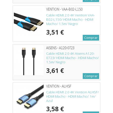
VENTION - VAA-B02-L150
Cable HDMI 2.0 4K Vention VAA-
B02-L150/ HDMI Macho - HDMI
Macho/ 1.5m/ Negro
3,51 €
Comprar
AISENS - A120-0723
Cable HDMI 2.0 4K Aisens A120-
0723/ HDMI Macho - HDMI Macho/
1.5m/ Negro
3,61 €
Comprar
VENTION - ALHSF
Cable HDMI 2.0 4K Vention ALHSF/
HDMI Macho - HDMI Macho/ 1m/
Azul
3,58 €