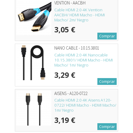
VENTION - AACBH
Cable HDMI 2.0 4K Vention
AACBH/ HDMI Macho - HDMI
Macho/ 2m/ Negro
3,05 €
Comprar
NANO CABLE - 10.15.3801
Cable HDMI 2.0 4K Nanocable
10.15.3801/ HDMI Macho - HDMI
Macho/ 1m/ Negro
3,29 €
Comprar
AISENS - A120-0722
Cable HDMI 2.0 4K Aisens A120-
0722/ HDMI Macho - HDMI Macho/
1m/ Negro
3,19 €
Comprar