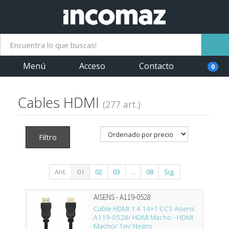
Menú
Acceso
Contacto
0
Cables HDMI
(277 art.)
Filtro
Ant.
01
02
03
...
08
Sig.
AISENS - A119-0528
Cable HDMI 1.4 14+1 CCS Aisens
A119-0528/ HDMI Macho - HDMI
Macho/ 1m/ Negro