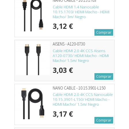
NANO CABLE - 10.15.1703
Cable HDMI 1.4 Nanocable
10.15.1703/ HDMI Macho - HDMI
Macho/ 3m/ Negro
3,12 €
Comprar
AISENS - A120-0730
Cable HDMI 2.0 4K CCS Aisens
A120-0730/ HDMI Macho - HDMI
Macho/ 1.5m/ Negro
3,03 €
Comprar
NANO CABLE - 10.15.3901-L150
Cable HDMI 2.0 4K CCS Nanocable
10.15.3901-L150/ HDMI Macho -
HDMI Macho/ 1.5m/ Negro
3,17 €
Comprar