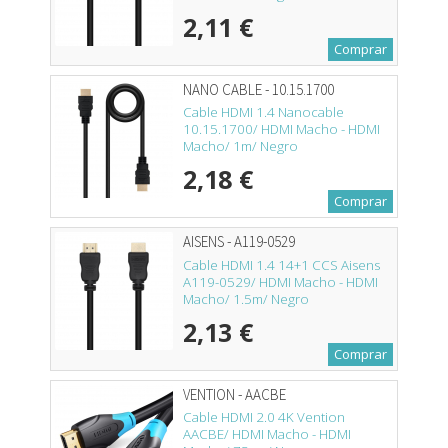
2,11 €
Comprar
NANO CABLE - 10.15.1700
Cable HDMI 1.4 Nanocable
10.15.1700/ HDMI Macho - HDMI
Macho/ 1m/ Negro
2,18 €
Comprar
AISENS - A119-0529
Cable HDMI 1.4 14+1 CCS Aisens
A119-0529/ HDMI Macho - HDMI
Macho/ 1.5m/ Negro
2,13 €
Comprar
VENTION - AACBE
Cable HDMI 2.0 4K Vention
AACBE/ HDMI Macho - HDMI