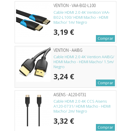
VENTION - VAA-B02-L100
Cable HDMI 2.0 4K Vention VAA-
B02-L100/ HDMI Macho - HDMI
Macho/ 1m/ Negro
3,19 €
Comprar
VENTION - AAIBG
Cable HDMI 2.0 4K Vention AAIBG/
HDMI Macho - HDMI Macho/ 1.5m/
Negro
3,24 €
Comprar
AISENS - A120-0731
Cable HDMI 2.0 4K CCS Aisens
A120-0731/ HDMI Macho - HDMI
Macho/ 2m/ Negro
3,32 €
Comprar