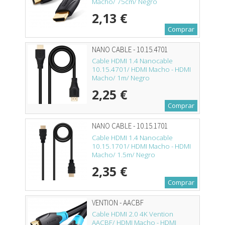
Macho/ 75cm/ Negro
2,13 €
Comprar
NANO CABLE - 10.15.4701
Cable HDMI 1.4 Nanocable
10.15.4701/ HDMI Macho - HDMI
Macho/ 1m/ Negro
2,25 €
Comprar
NANO CABLE - 10.15.1701
Cable HDMI 1.4 Nanocable
10.15.1701/ HDMI Macho - HDMI
Macho/ 1.5m/ Negro
2,35 €
Comprar
VENTION - AACBF
Cable HDMI 2.0 4K Vention
AACBF/ HDMI Macho - HDMI