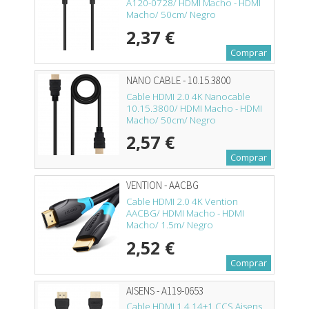
A120-0728/ HDMI Macho - HDMI
Macho/ 50cm/ Negro
2,37 €
Comprar
NANO CABLE - 10.15.3800
Cable HDMI 2.0 4K Nanocable
10.15.3800/ HDMI Macho - HDMI
Macho/ 50cm/ Negro
2,57 €
Comprar
VENTION - AACBG
Cable HDMI 2.0 4K Vention
AACBG/ HDMI Macho - HDMI
Macho/ 1.5m/ Negro
2,52 €
Comprar
AISENS - A119-0653
Cable HDMI 1.4 14+1 CCS Aisens