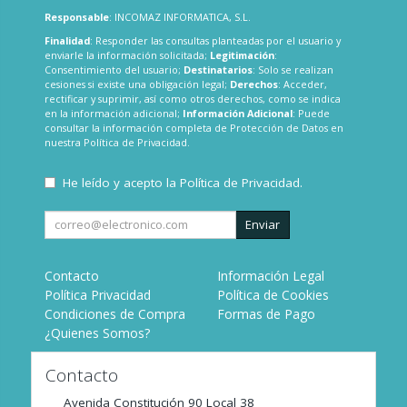
Responsable
: INCOMAZ INFORMATICA, S.L.
Finalidad
: Responder las consultas planteadas por el usuario y
enviarle la información solicitada;
Legitimación
:
Consentimiento del usuario;
Destinatarios
: Solo se realizan
cesiones si existe una obligación legal;
Derechos
: Acceder,
rectificar y suprimir, así como otros derechos, como se indica
en la información adicional;
Información Adicional
: Puede
consultar la información completa de Protección de Datos en
nuestra
Política de Privacidad
.
He leído y acepto la
Política de Privacidad
.
Enviar
Contacto
Información Legal
Política Privacidad
Política de Cookies
Condiciones de Compra
Formas de Pago
¿Quienes Somos?
Contacto
Avenida Constitución 90 Local 38