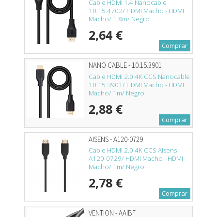
Cable HDMI 1.4 Nanocable
10.15.4702/ HDMI Macho - HDMI
Macho/ 1.8m/ Negro
2,64 €
Comprar
NANO CABLE - 10.15.3901
Cable HDMI 2.0 4K CCS Nanocable
10.15.3901/ HDMI Macho - HDMI
Macho/ 1m/ Negro
2,88 €
Comprar
AISENS - A120-0729
Cable HDMI 2.0 4K CCS Aisens
A120-0729/ HDMI Macho - HDMI
Macho/ 1m/ Negro
2,78 €
Comprar
VENTION - AAIBF