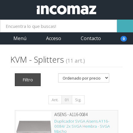
Menú
Acceso
Contacto
0
KVM - Splitters
(11 art.)
Filtro
Ant.
01
Sig.
AISENS - A116-0084
Duplicador SVGA Aisens A116-
0084/ 2x SVGA Hembra - SVGA
Macho