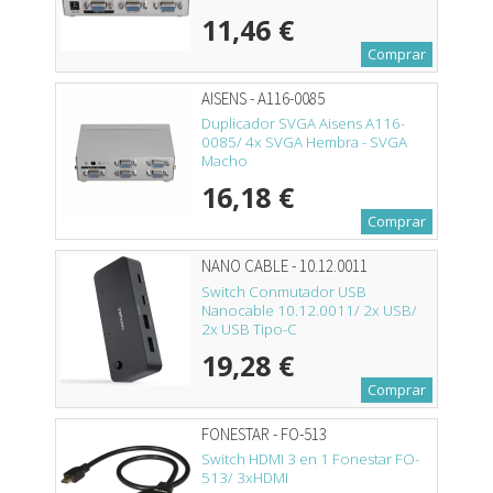
11,46 €
Comprar
AISENS - A116-0085
Duplicador SVGA Aisens A116-
0085/ 4x SVGA Hembra - SVGA
Macho
16,18 €
Comprar
NANO CABLE - 10.12.0011
Switch Conmutador USB
Nanocable 10.12.0011/ 2x USB/
2x USB Tipo-C
19,28 €
Comprar
FONESTAR - FO-513
Switch HDMI 3 en 1 Fonestar FO-
513/ 3xHDMI