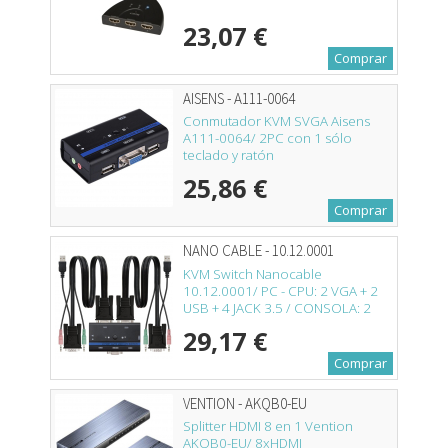
23,07 €
Comprar
AISENS - A111-0064
Conmutador KVM SVGA Aisens
A111-0064/ 2PC con 1 sólo
teclado y ratón
25,86 €
Comprar
NANO CABLE - 10.12.0001
KVM Switch Nanocable
10.12.0001/ PC - CPU: 2 VGA + 2
USB + 4 JACK 3.5 / CONSOLA: 2
USB + VGA + 2 JACK 2.5/ 1.4m
29,17 €
Comprar
VENTION - AKQB0-EU
Splitter HDMI 8 en 1 Vention
AKQB0-EU/ 8xHDMI