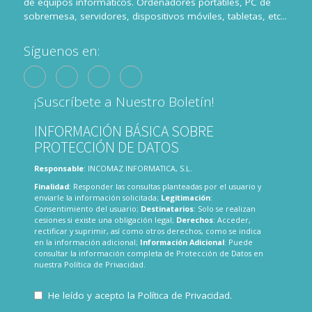
de equipos informáticos. Ordenadores portátiles, PC de
sobremesa, servidores, dispositivos móviles, tabletas, etc...
Síguenos en:
¡Suscríbete a Nuestro Boletín!
INFORMACIÓN BÁSICA SOBRE
PROTECCIÓN DE DATOS
Responsable
: INCOMAZ INFORMATICA, S.L.
Finalidad
: Responder las consultas planteadas por el usuario y
enviarle la información solicitada;
Legitimación
:
Consentimiento del usuario;
Destinatarios
: Solo se realizan
cesiones si existe una obligación legal;
Derechos
: Acceder,
rectificar y suprimir, así como otros derechos, como se indica
en la información adicional;
Información Adicional
: Puede
consultar la información completa de Protección de Datos en
nuestra
Política de Privacidad
.
He leído y acepto la
Política de Privacidad
.