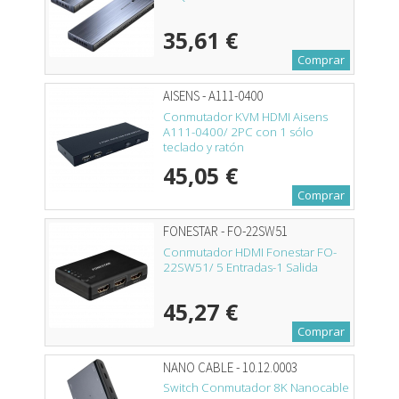
35,61 €
Comprar
AISENS - A111-0400
Conmutador KVM HDMI Aisens
A111-0400/ 2PC con 1 sólo
teclado y ratón
45,05 €
Comprar
FONESTAR - FO-22SW51
Conmutador HDMI Fonestar FO-
22SW51/ 5 Entradas-1 Salida
45,27 €
Comprar
NANO CABLE - 10.12.0003
Switch Conmutador 8K Nanocable