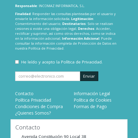
Responsable
: INCOMAZ INFORMATICA, S.L.
Finalidad
: Responder las consultas planteadas por el usuario y
enviarle la información solicitada;
Legitimación
:
Consentimiento del usuario;
Destinatarios
: Solo se realizan
cesiones si existe una obligación legal;
Derechos
: Acceder,
rectificar y suprimir, así como otros derechos, como se indica
en la información adicional;
Información Adicional
: Puede
consultar la información completa de Protección de Datos en
nuestra
Política de Privacidad
.
He leído y acepto la
Política de Privacidad
.
Enviar
Contacto
Información Legal
Política Privacidad
Política de Cookies
Condiciones de Compra
Formas de Pago
¿Quienes Somos?
Contacto
Avenida Constitución 90 Local 38