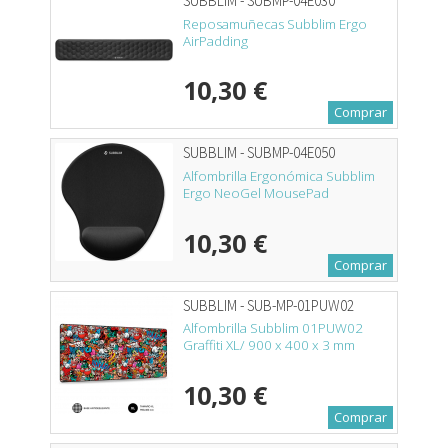
SUBBLIM - SUBMP-04E030
Reposamuñecas Subblim Ergo
AirPadding
10,30 €
Comprar
SUBBLIM - SUBMP-04E050
Alfombrilla Ergonómica Subblim
Ergo NeoGel MousePad
10,30 €
Comprar
SUBBLIM - SUB-MP-01PUW02
Alfombrilla Subblim 01PUW02
Graffiti XL/ 900 x 400 x 3 mm
10,30 €
Comprar