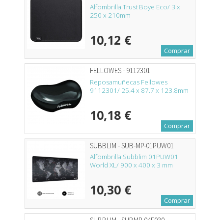
Alfombrilla Trust Boye Eco/ 3 x
250 x 210mm
10,12 €
Comprar
FELLOWES - 9112301
Reposamuñecas Fellowes
9112301/ 25.4 x 87.7 x 123.8mm
10,18 €
Comprar
SUBBLIM - SUB-MP-01PUW01
Alfombrilla Subblim 01PUW01
World XL/ 900 x 400 x 3 mm
10,30 €
Comprar