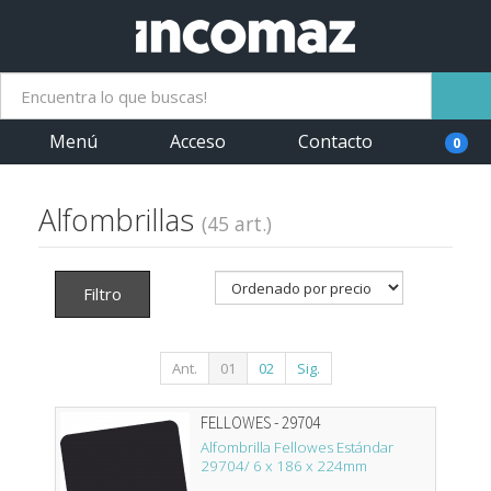
Menú
Acceso
Contacto
0
Alfombrillas
(45 art.)
Filtro
Ant.
01
02
Sig.
FELLOWES - 29704
Alfombrilla Fellowes Estándar
29704/ 6 x 186 x 224mm