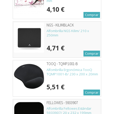
mm
4,10 €
Comprar
NGS - KILIMBLACK
Alfombrilla NGS Kilim/ 210 x
250mm
4,71 €
Comprar
TOOQ - TQMP1001-B
Alfombrilla Ergonómica TooQ
TQMP1001-B/ 230 x 200 x 20mm
5,51 €
Comprar
FELLOWES - 5933907
Alfombrilla Fellowes Estándar
5933907/ 20 x 232 x 199mm