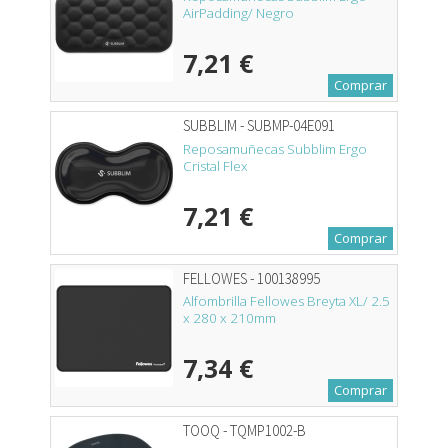
AirPadding/ Negro
7,21 €
Comprar
SUBBLIM - SUBMP-04E091
Reposamuñecas Subblim Ergo
Cristal Flex
7,21 €
Comprar
FELLOWES - 100138995
Alfombrilla Fellowes Breyta XL/ 2.5
x 280 x 210mm
7,34 €
Comprar
TOOQ - TQMP1002-B