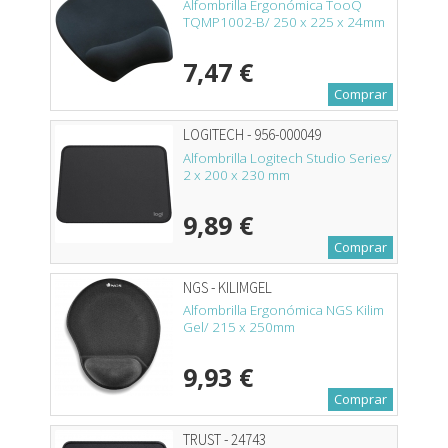
Alfombrilla Ergonómica TooQ
TQMP1002-B/ 250 x 225 x 24mm
7,47 €
Comprar
LOGITECH - 956-000049
Alfombrilla Logitech Studio Series/
2 x 200 x 230 mm
9,89 €
Comprar
NGS - KILIMGEL
Alfombrilla Ergonómica NGS Kilim
Gel/ 215 x 250mm
9,93 €
Comprar
TRUST - 24743