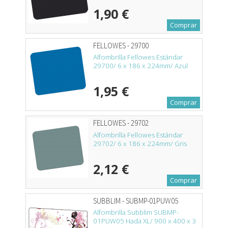
1,90 €
Comprar
FELLOWES - 29700
Alfombrilla Fellowes Estándar
29700/ 6 x 186 x 224mm/ Azul
1,95 €
Comprar
FELLOWES - 29702
Alfombrilla Fellowes Estándar
29702/ 6 x 186 x 224mm/ Gris
2,12 €
Comprar
SUBBLIM - SUBMP-01PUW05
Alfombrilla Subblim SUBMP-
01PUW05 Hada XL/ 900 x 400 x 3