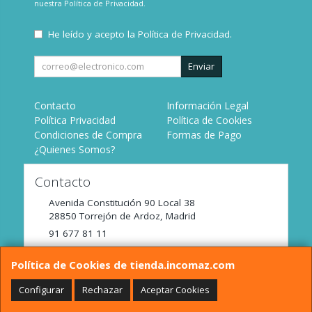
nuestra
Política de Privacidad
.
He leído y acepto la
Política de Privacidad
.
Enviar
Contacto
Información Legal
Política Privacidad
Política de Cookies
Condiciones de Compra
Formas de Pago
¿Quienes Somos?
Contacto
Avenida Constitución 90 Local 38
28850
Torrejón de Ardoz
,
Madrid
91 677 81 11
tienda@incomaz.com
Política de Cookies de tienda.incomaz.com
Configurar
Rechazar
Aceptar Cookies
Horario