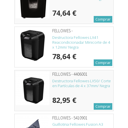
74,64 €
Comprar
FELLOWES -
Destructora Fellowes LX41
Reacondicionada/ Minicorte de 4
x 12mm/ Negra
78,64 €
Comprar
FELLOWES - 4406001
Destructora Fellowes LX50/ Corte
en Partículas de 4 x 37mm/ Negra
82,95 €
Comprar
FELLOWES - 5410901
Guillotina Fellowes Fusion A3