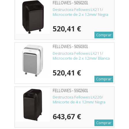
FELLOWES - 5050201
Destructora Fellowes LX211/
Microcorte de 2 x 12mm/ Negra
520,41 €
Comprar
FELLOWES - 5050301
Destructora Fellowes LX211/
Microcorte de 2 x 12mm/ Blanca
520,41 €
Comprar
FELLOWES - 5502601
Destructora Fellowes LX220/
Minicorte de 4 x 12mm/ Negra
643,67 €
Comprar