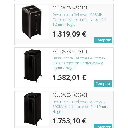
FELLOWES - 4620101
Destructora Fellowes 225Mi/
Corte en Micropartículas de 2 x
12mm/ Negra
1.319,09 €
Comprar
FELLOWES - 4963101
Destructora Fellowes Automax
550C/ Corte en Partículas 4 x
38mm/ Negra
1.582,01 €
Comprar
FELLOWES - 4657401
Destructora Fellowes AutoMax
600M/ Microcorte de 2 x 12mm/
Negra
1.753,10 €
Comprar