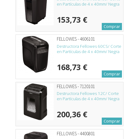
en Partículas de 4 x 40mm/ Negra
153,73 €
Comprar
FELLOWES - 4606101
Destructora Fellowes 60CS/ Corte
en Partículas de 4 x 40mm/ Negra
168,73 €
Comprar
FELLOWES - 7120101
Destructora Fellowes 12C/ Corte
en Partículas de 4 x 40mm/ Negra
200,36 €
Comprar
FELLOWES - 4400801