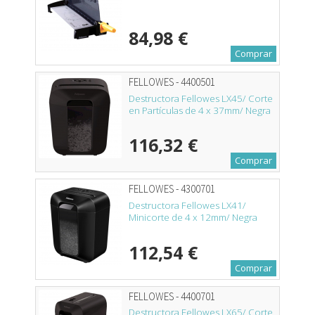
84,98 €
Comprar
FELLOWES - 4400501
Destructora Fellowes LX45/ Corte
en Partículas de 4 x 37mm/ Negra
116,32 €
Comprar
FELLOWES - 4300701
Destructora Fellowes LX41/
Minicorte de 4 x 12mm/ Negra
112,54 €
Comprar
FELLOWES - 4400701
Destructora Fellowes LX65/ Corte