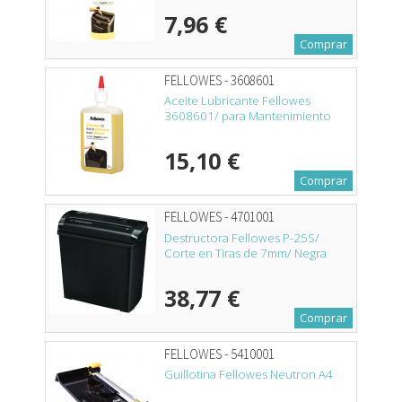
7,96 €
Comprar
FELLOWES - 3608601
Aceite Lubricante Fellowes
3608601/ para Mantenimiento
15,10 €
Comprar
FELLOWES - 4701001
Destructora Fellowes P-25S/
Corte en Tiras de 7mm/ Negra
38,77 €
Comprar
FELLOWES - 5410001
Guillotina Fellowes Neutron A4