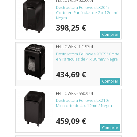
FELLOWES - 5050001
Destructora Fellowes LX201/
Corte en Partículas de 2 x 12mm/
Negra
398,25 €
Comprar
FELLOWES - 1719301
Destructora Fellowes 92CS/ Corte
en Partículas de 4 x 38mm/ Negra
434,69 €
Comprar
FELLOWES - 5502501
Destructora Fellowes LX210/
Minicorte de 4 x 12mm/ Negra
459,09 €
Comprar