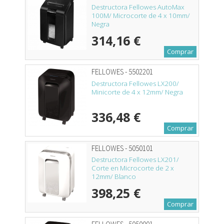
Destructora Fellowes AutoMax
100M/ Microcorte de 4 x 10mm/
Negra
314,16 €
Comprar
FELLOWES - 5502201
Destructora Fellowes LX200/
Minicorte de 4 x 12mm/ Negra
336,48 €
Comprar
FELLOWES - 5050101
Destructora Fellowes LX201/
Corte en Microcorte de 2 x
12mm/ Blanco
398,25 €
Comprar