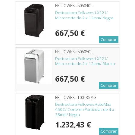
FELLOWES - 5050401
Destructora Fellowes LX221/
Microcorte de 2 x 12mm/ Negra
667,50 €
Comprar
FELLOWES - 5050501
Destructora Fellowes LX221/
Microcorte de 2 x 12mm/ Blanca
667,50 €
Comprar
FELLOWES - 100135793
Destructora Fellowes AutoMax
450C/ Corte en Partículas de 4 x
38mm/ Negra
1.232,43 €
Comprar