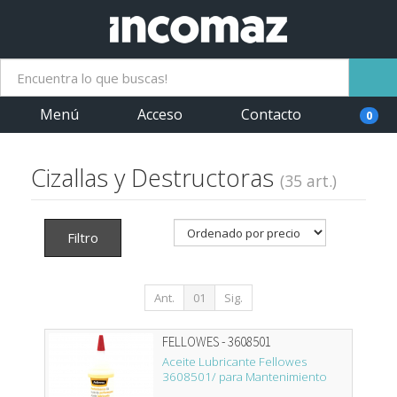
Menú
Acceso
Contacto
0
Cizallas y Destructoras
(35 art.)
Filtro
Ant.
01
Sig.
FELLOWES - 3608501
Aceite Lubricante Fellowes
3608501/ para Mantenimiento