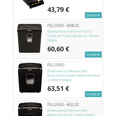
43,79 €
Comprar
FELLOWES - 6008101
Destructora Fellowes P-30C/
Corte en Partículas de 4 x 34mm/
Negra
60,60 €
Comprar
FELLOWES -
Destructora Fellowes 6M
Reacondicionada/ Minicorte de 4
x 12mm/ Negra
63,51 €
Comprar
FELLOWES - 4631101
Destructora Fellowes 6M/
Minicorte de 4 x 12mm/ Negra