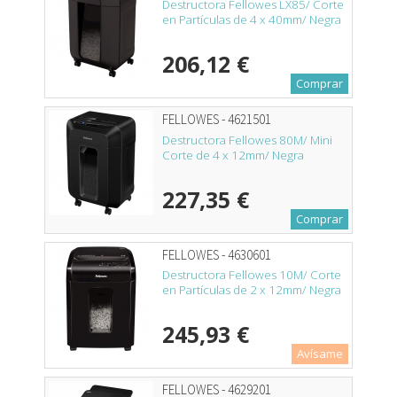
Destructora Fellowes LX85/ Corte
en Partículas de 4 x 40mm/ Negra
206,12 €
Comprar
FELLOWES - 4621501
Destructora Fellowes 80M/ Mini
Corte de 4 x 12mm/ Negra
227,35 €
Comprar
FELLOWES - 4630601
Destructora Fellowes 10M/ Corte
en Partículas de 2 x 12mm/ Negra
245,93 €
Avísame
FELLOWES - 4629201