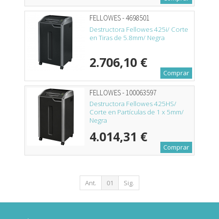
FELLOWES - 4698501
Destructora Fellowes 425i/ Corte
en Tiras de 5.8mm/ Negra
2.706,10 €
Comprar
FELLOWES - 100063597
Destructora Fellowes 425HS/
Corte en Partículas de 1 x 5mm/
Negra
4.014,31 €
Comprar
Ant.
01
Sig.