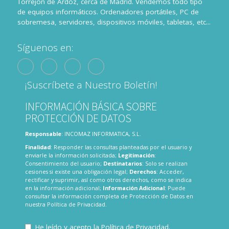
Torrejón de Ardoz, cerca de Madrid. Vendemos todo tipo
de equipos informáticos. Ordenadores portátiles, PC de
sobremesa, servidores, dispositivos móviles, tabletas, etc...
Síguenos en:
¡Suscríbete a Nuestro Boletín!
INFORMACIÓN BÁSICA SOBRE
PROTECCIÓN DE DATOS
Responsable
: INCOMAZ INFORMATICA, S.L.
Finalidad
: Responder las consultas planteadas por el usuario y
enviarle la información solicitada;
Legitimación
:
Consentimiento del usuario;
Destinatarios
: Solo se realizan
cesiones si existe una obligación legal;
Derechos
: Acceder,
rectificar y suprimir, así como otros derechos, como se indica
en la información adicional;
Información Adicional
: Puede
consultar la información completa de Protección de Datos en
nuestra
Política de Privacidad
.
He leído y acepto la
Política de Privacidad
.