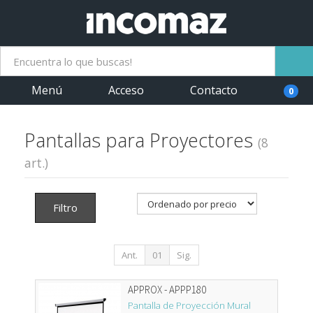
Menú
Acceso
Contacto
0
Pantallas para Proyectores
(8
art.)
Filtro
Ant.
01
Sig.
APPROX - APPP180
Pantalla de Proyección Mural