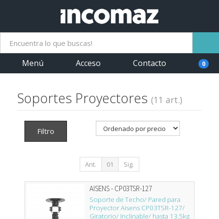
Menú
Acceso
Contacto
0
Soportes Proyectores
(11 art.)
Filtro
Ant.
01
Sig.
AISENS - CP03TSR-127
Soporte de Techo/ Pared para
Proyector Aisens CP03TSR-127/
Giratorio/ Inclinable/ hasta 13.5kg