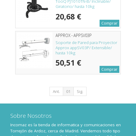
TooQ PJ1010TN-B/ Inclinable/
Giratorio/ hasta 10kg
20,68 €
Comprar
APPROX - APPSV03P
Soporte de Pared para Proyector
Approx appSV03P/ Extensible/
hasta 10kg
50,51 €
Comprar
Ant.
01
Sig.
Sobre Nosotros
Incomaz es la tienda de informatica y comunicaciones en
Torrejón de Ardoz, cerca de Madrid. Vendemos todo tipo