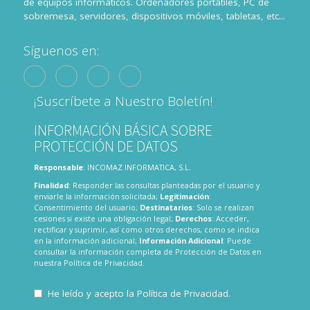
de equipos informáticos. Ordenadores portátiles, PC de
sobremesa, servidores, dispositivos móviles, tabletas, etc...
Síguenos en:
¡Suscríbete a Nuestro Boletín!
INFORMACIÓN BÁSICA SOBRE
PROTECCIÓN DE DATOS
Responsable
: INCOMAZ INFORMATICA, S.L.
Finalidad
: Responder las consultas planteadas por el usuario y
enviarle la información solicitada;
Legitimación
:
Consentimiento del usuario;
Destinatarios
: Solo se realizan
cesiones si existe una obligación legal;
Derechos
: Acceder,
rectificar y suprimir, así como otros derechos, como se indica
en la información adicional;
Información Adicional
: Puede
consultar la información completa de Protección de Datos en
nuestra
Política de Privacidad
.
He leído y acepto la
Política de Privacidad
.