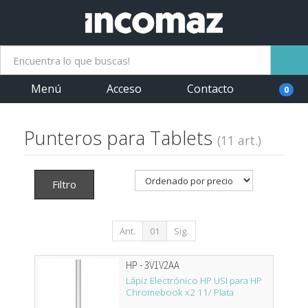
Menú
Acceso
Contacto
0
Punteros para Tablets
(11 art.)
Filtro
Ant.
01
Sig.
HP - 3V1V2AA
Lápiz Electrónico HP USI para HP
Chromebook x2 11/ Plata