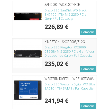
SANDISK - WDS100T4X0E
Disco SSD SanDisk WD Black
SN7100 1TB/ M.2 2280 PCIe
Gen4/ Full Capacity
226,89 €
Comprar
KINGSTON - SKC3000S/512G
Disco SSD Kingston KC3000
512GB/ M.2 2280 PCIe Gen4/ con
Disipador de Calor/ Full Capacity
235,02 €
Comprar
WESTERN DIGITAL - WDS100T3B0A
Disco SSD Western Digital WD Blue
SA510 1TB/ SATA III/ Full Capacity
241,94 €
Comprar