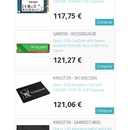
256GB/ mSATA/ Full Capacity
117,75 €
Comprar
SANDISK - WDS500G4G0E
Disco SSD SanDisk WD Green
SN3000 500GB/ M.2 2280 PCIe
Gen4
121,27 €
Comprar
KINGSTON - SKC600/256G
Disco SSD Kingston SKC600
256GB/ SATA III/ Full Capacity
121,06 €
Comprar
KINGSTON - SA400S37/480G
Disco SSD Kingston A400 480GB/