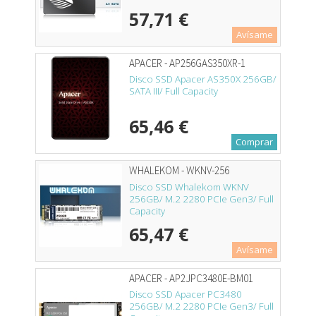
57,71 €
Avísame
APACER - AP256GAS350XR-1
Disco SSD Apacer AS350X 256GB/
SATA III/ Full Capacity
65,46 €
Comprar
WHALEKOM - WKNV-256
Disco SSD Whalekom WKNV
256GB/ M.2 2280 PCIe Gen3/ Full
Capacity
65,47 €
Avísame
APACER - AP2JPC3480E-BM01
Disco SSD Apacer PC3480
256GB/ M.2 2280 PCIe Gen3/ Full