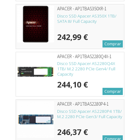
APACER - AP1TBAS350XR-1
Disco SSD Apacer AS350X 1TB/
SATA III/ Full Capacity
242,99 €
Comprar
APACER - AP1TBAS2280Q4X-1
Disco SSD Apacer AS2280Q4X
1TB/ M.2 2280 PCIe Gen4/ Full
Capacity
244,10 €
Comprar
APACER - AP1TBAS2280P4-1
Disco SSD Apacer AS2280P4 1TB/
M.2 2280 PCIe Gen3/ Full Capacity
246,37 €
Comprar