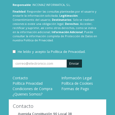
Responsable
: INCOMAZ INFORMATICA, S.L.
Finalidad
: Responder las consultas planteadas por el usuario y
enviarle la información solicitada;
Legitimación
:
Consentimiento del usuario;
Destinatarios
: Solo se realizan
cesiones si existe una obligación legal;
Derechos
: Acceder,
rectificar y suprimir, así como otros derechos, como se indica
en la información adicional;
Información Adicional
: Puede
consultar la información completa de Protección de Datos en
nuestra
Política de Privacidad
.
He leído y acepto la
Política de Privacidad
.
Enviar
Contacto
Información Legal
Política Privacidad
Política de Cookies
Condiciones de Compra
Formas de Pago
¿Quienes Somos?
Contacto
Avenida Constitución 90 Local 38