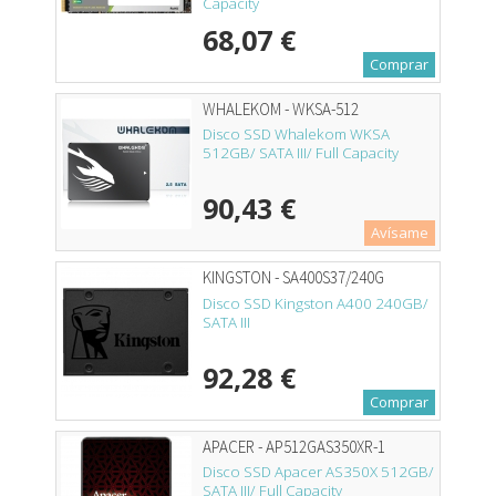
Capacity
68,07 €
Comprar
WHALEKOM - WKSA-512
Disco SSD Whalekom WKSA
512GB/ SATA III/ Full Capacity
90,43 €
Avísame
KINGSTON - SA400S37/240G
Disco SSD Kingston A400 240GB/
SATA III
92,28 €
Comprar
APACER - AP512GAS350XR-1
Disco SSD Apacer AS350X 512GB/
SATA III/ Full Capacity