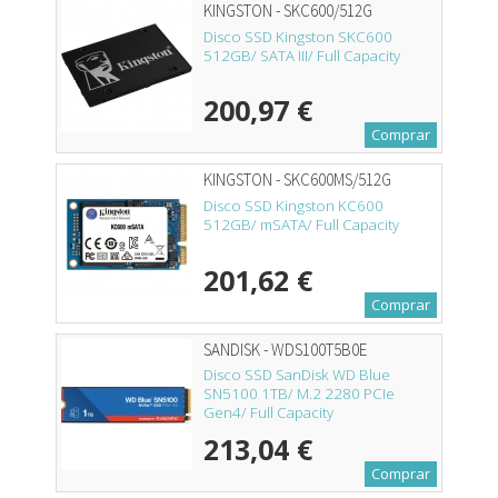
KINGSTON - SKC600/512G
Disco SSD Kingston SKC600
512GB/ SATA III/ Full Capacity
200,97 €
Comprar
KINGSTON - SKC600MS/512G
Disco SSD Kingston KC600
512GB/ mSATA/ Full Capacity
201,62 €
Comprar
SANDISK - WDS100T5B0E
Disco SSD SanDisk WD Blue
SN5100 1TB/ M.2 2280 PCIe
Gen4/ Full Capacity
213,04 €
Comprar