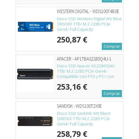
WESTERN DIGITAL - WDS100T4B0E
Disco SSD Western Digital WD Blue
SN5000 1TB/ M.2 2280 PCIe
Gen4/ Full Capacity
250,87 €
Comprar
APACER - AP1TBAS2280Q4U-1
Disco SSD Apacer AS2280Q4U
1TB/ M.2 2280 PCIe Gen4/
Compatible con PS5 y PC/ con
Disipador de Calor/ Full Capacity
253,16 €
Comprar
SANDISK - WDS100T2X0E
Disco SSD SanDisk WD Black
SN850X 1TB/ M.2 2280 PCIe
Gen4/ Full Capacity
258,79 €