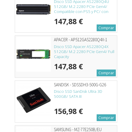
Disco SSD Apacer AS2280Q4U
512GB/ M.2 2280 PCIe Gen4/
Compatible con PS5 y PC/ con
Disipador de Calor/ Full Capacity
147,88 €
Comprar
APACER - AP512GAS2280Q4X-1
Disco SSD Apacer AS2280Q4X
512GB/ M.2 2280 PCIe Gen4/ Full
Capacity
147,88 €
Comprar
SANDISK - SDSSDH3-500G-G26
Disco SSD SanDisk Ultra 3D
500GB/ SATA III
156,98 €
Comprar
SAMSUNG - MZ-77E250B/EU