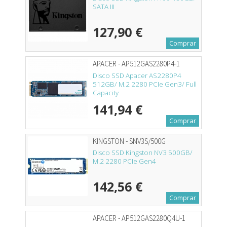
SATA III
127,90 €
Comprar
APACER - AP512GAS2280P4-1
Disco SSD Apacer AS2280P4
512GB/ M.2 2280 PCIe Gen3/ Full
Capacity
141,94 €
Comprar
KINGSTON - SNV3S/500G
Disco SSD Kingston NV3 500GB/
M.2 2280 PCIe Gen4
142,56 €
Comprar
APACER - AP512GAS2280Q4U-1