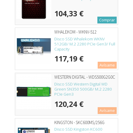
104,33 €
Comprar
WHALEKOM - WKNV-512
Disco SSD Whalekom WKNV
512GB/ M.2 2280 PCIe Gen3/ Full
Capacity
117,19 €
Avísame
WESTERN DIGITAL - WDS500G2G0C
Disco SSD Western Digital WD
Green SN350 500GB/ M.2 2280
PCIe Gen3
120,24 €
Avísame
KINGSTON - SKC600MS/256G
Disco SSD Kingston KC600