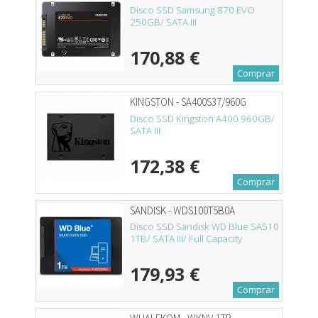
Disco SSD Samsung 870 EVO
250GB/ SATA III
170,88 €
Comprar
KINGSTON - SA400S37/960G
Disco SSD Kingston A400 960GB/
SATA III
172,38 €
Comprar
SANDISK - WDS100T5B0A
Disco SSD Sandisk WD Blue SA510
1TB/ SATA III/ Full Capacity
179,93 €
Comprar