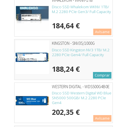
WHALEKOM - WKNV-1TB
Disco SSD Whalekom WKNV 1TB/
M.2 2280 PCIe Gen3/ Full Capacity
184,64 €
Avísame
KINGSTON - SNV3S/1000G
Disco SSD Kingston NV3 1TB/ M.2
2280 PCIe Gen4/ Full Capacity
188,24 €
Comprar
WESTERN DIGITAL - WDS500G4B0E
Disco SSD Western Digital WD Blue
SN5000 500GB/ M.2 2280 PCIe
Gen4
202,35 €
Avísame