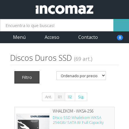
Menú
Acceso
Contacto
0
Discos Duros SSD
(69 art.)
Filtro
Ant.
01
02
Sig.
WHALEKOM - WKSA-256
Disco SSD Whalekom WKSA
256GB/ SATA III/ Full Capacity