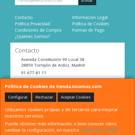
Enviar
Contacto
Información Legal
Política Privacidad
Política de Cookies
Condiciones de Compra
Formas de Pago
¿Quienes Somos?
Contacto
Avenida Constitución 90 Local 38
28850
Torrejón de Ardoz
,
Madrid
91 677 81 11
tienda@incomaz.com
Política de Cookies de tienda.incomaz.com
Configurar
Rechazar
Aceptar Cookies
Horario
Utilizamos cookies propias y de terceros para mejorar
De Lunes a Viernes de 9:00 a 14:00
nuestros servicios.
Puede obtener más información, o bien conocer cómo
cambiar la configuración, en nuestra
Política de Cookies
.
, , , , España. - C.I.F.: B82680158 - Tfno: