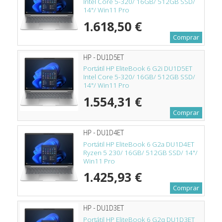
Intel Core 5-320/ 16GB/ 512GB SSD/
14"/ Win11 Pro
1.618,50 €
Comprar
HP - DU1D5ET
Portátil HP EliteBook 6 G2i DU1D5ET
Intel Core 5-320/ 16GB/ 512GB SSD/
14"/ Win11 Pro
1.554,31 €
Comprar
HP - DU1D4ET
Portátil HP EliteBook 6 G2a DU1D4ET
Ryzen 5 230/ 16GB/ 512GB SSD/ 14"/
Win11 Pro
1.425,93 €
Comprar
HP - DU1D3ET
Portátil HP EliteBook 6 G2q DU1D3ET