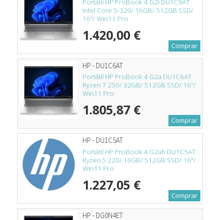
Portátil HP ProBook 4 G2i DU1C9AT
Intel Core 5-320/ 16GB/ 512GB SSD/
16"/ Win11 Pro
1.420,00 €
Comprar
HP - DU1C6AT
Portátil HP ProBook 4 G2a DU1C6AT
Ryzen 7 250/ 32GB/ 512GB SSD/ 16"/
Win11 Pro
1.805,87 €
Comprar
HP - DU1C5AT
Portátil HP ProBook 4 G2ah DU1C5AT
Ryzen 5 220/ 16GB/ 512GB SSD/ 16"/
Win11 Pro
1.227,05 €
Comprar
HP - DG0N4ET