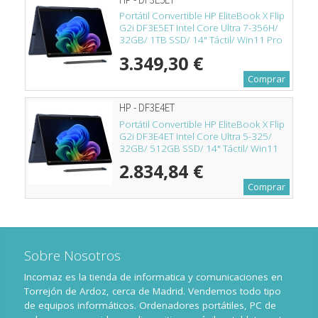
Portátil Convertible HP EliteBook X Flip
G2i DF3E5ET Intel Core Ultra 7-356H/
32GB/ 1TB SSD/ 14" Táctil/ Win11 Pro
3.349,30 €
Comprar
HP - DF3E4ET
Portátil Convertible HP EliteBook X Flip
G2i DF3E4ET Intel Core Ultra 5-325/
32GB/ 512GB SSD/ 14" Táctil/ Win11
Pro
2.834,84 €
Comprar
Sobre Nosotros
Incomaz es la tienda de informatica y comunicaciones en
Torrejón de Ardoz, cerca de Madrid. Vendemos todo tipo
de equipos informáticos. Ordenadores portátiles, PC de