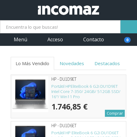
Menú
Acceso
Contacto
0
Lo Más Vendido
Novedades
Destacados
HP - DU1D9ET
Portátil HPEliteBook 6 G2i DU1D9ET
Intel Core 7-350/ 24GB/ 512GB SSD/
16"/ Win11 Pro
1.746,85 €
Comprar
HP - DU1D6ET
Portátil HP EliteBook 6 G2i DU1D6ET