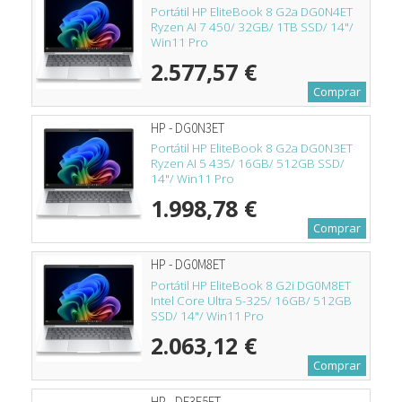
Portátil HP EliteBook 8 G2a DG0N4ET
Ryzen AI 7 450/ 32GB/ 1TB SSD/ 14"/
Win11 Pro
2.577,57 €
Comprar
HP - DG0N3ET
Portátil HP EliteBook 8 G2a DG0N3ET
Ryzen AI 5 435/ 16GB/ 512GB SSD/
14"/ Win11 Pro
1.998,78 €
Comprar
HP - DG0M8ET
Portátil HP EliteBook 8 G2i DG0M8ET
Intel Core Ultra 5-325/ 16GB/ 512GB
SSD/ 14"/ Win11 Pro
2.063,12 €
Comprar
HP - DF3E5ET