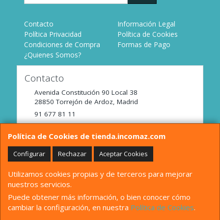
Contacto
Información Legal
Política Privacidad
Política de Cookies
Condiciones de Compra
Formas de Pago
¿Quienes Somos?
Contacto
Avenida Constitución 90 Local 38
28850
Torrejón de Ardoz
,
Madrid
91 677 81 11
tienda@incomaz.com
Política de Cookies de tienda.incomaz.com
Configurar
Rechazar
Aceptar Cookies
Horario
Utilizamos cookies propias y de terceros para mejorar
De Lunes a Viernes de 9:00 a 14:00
nuestros servicios.
Puede obtener más información, o bien conocer cómo
cambiar la configuración, en nuestra
Política de Cookies
.
, , , , España. - C.I.F.: B82680158 - Tfno: