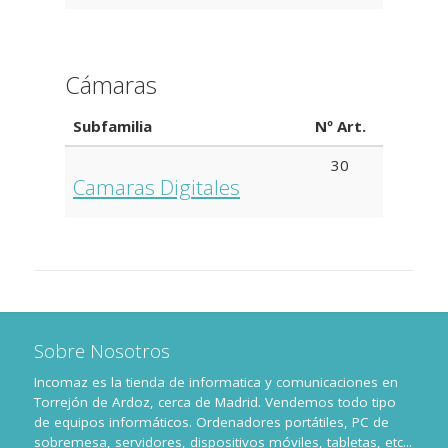
Cámaras
Subfamilia
Nº Art.
30
Camaras Digitales
Sobre Nosotros
Incomaz es la tienda de informatica y comunicaciones en
Torrejón de Ardoz, cerca de Madrid. Vendemos todo tipo
de equipos informáticos. Ordenadores portátiles, PC de
sobremesa, servidores, dispositivos móviles, tabletas, etc...