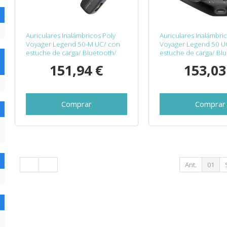
Auriculares Inalámbricos Poly
Auriculares Inalámbri
Voyager Legend 50-M UC/ con
Voyager Legend 50 U
estuche de carga/ Bluetooth/
estuche de carga/ Bl
Negros
Negros
151,94 €
153,03
Comprar
Comprar
Ant.
01