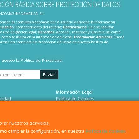
CIÓN BÁSICA SOBRE PROTECCIÓN DE DATOS
 INCOMAZ INFORMATICA, S.L.
onder las consultas planteadas por el usuario y enviarle la información
timación
: Consentimiento del usuario;
Destinatarios
: Solo se realizan
te una obligación legal;
Derechos
: Acceder, rectificar y suprimir, así como
 como se indica en la información adicional;
Información Adicional
: Puede
nformación completa de Protección de Datos en nuestra
Política de
y acepto la
Política de Privacidad
.
Enviar
Información Legal
acidad
Política de Cookies
 de Compra
Formas de Pago
omos?
rar nuestros servicios.
mo cambiar la configuración, en nuestra
Política de Cookies
.
, , , , España. - C.I.F.: B82680158 - Tfno: