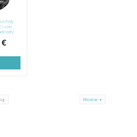
cos Poly
C/ con
uetooth/
 €
Sig.
Mostrar