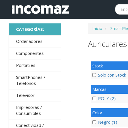
Inicio
SmartPho
Ordenadores
Auriculare
Componentes
Portátiles
Stock
Solo con Stock
SmartPhones /
Teléfonos
Marcas
Televisor
POLY (2)
Impresoras /
Color
Consumibles
Negro (1)
Conectividad /