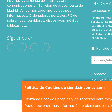
Incomaz es la tienda de informatica y
INFORMA
comunicaciones en Torrejón de Ardoz, cerca de
Madrid. Vendemos todo tipo de equipos
Responsable
:
informáticos. Ordenadores portátiles, PC de
Finalidad
: Resp
sobremesa, servidores, dispositivos móviles,
solicitada;
Legi
tabletas, etc...
cesiones si exis
otros derechos,
consultar la i
Síguenos en:
Privacidad
.
He leído 
Contacto
Política Priv
Condiciones
Política de Cookies de tienda.incomaz.com
¿Quienes S
Utilizamos cookies propias y de terceros para mejo
Puede obtener más información, o bien conocer có