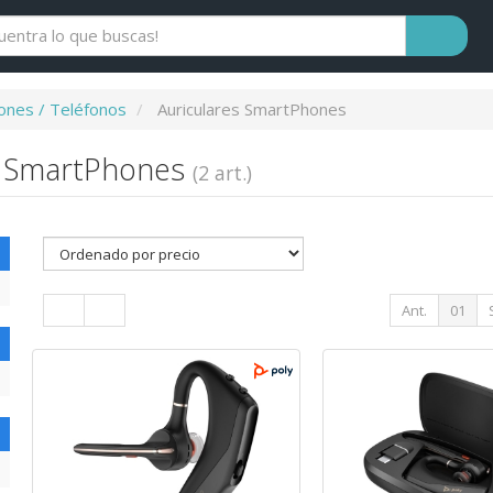
nes / Teléfonos
Auriculares SmartPhones
s SmartPhones
(2 art.)
Ant.
01