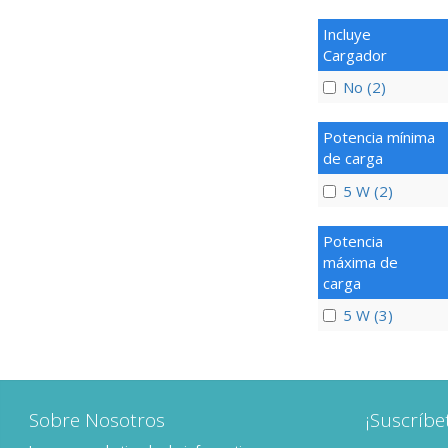
Incluye
Cargador
No (2)
Potencia mínima
de carga
5 W (2)
Potencia
máxima de
carga
5 W (3)
Sobre Nosotros
¡Suscríbe