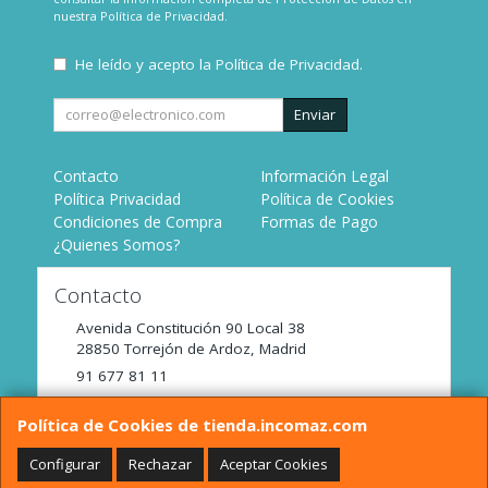
nuestra
Política de Privacidad
.
He leído y acepto la
Política de Privacidad
.
Enviar
Contacto
Información Legal
Política Privacidad
Política de Cookies
Condiciones de Compra
Formas de Pago
¿Quienes Somos?
Contacto
Avenida Constitución 90 Local 38
28850
Torrejón de Ardoz
,
Madrid
91 677 81 11
tienda@incomaz.com
Política de Cookies de tienda.incomaz.com
Configurar
Rechazar
Aceptar Cookies
Horario