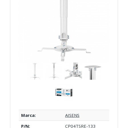
Marca:
AISENS
P/N:
CP04TSRE-133