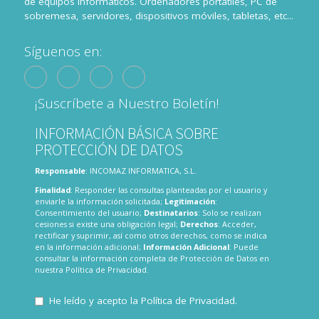
de equipos informáticos. Ordenadores portátiles, PC de
sobremesa, servidores, dispositivos móviles, tabletas, etc...
Síguenos en:
¡Suscríbete a Nuestro Boletín!
INFORMACIÓN BÁSICA SOBRE
PROTECCIÓN DE DATOS
Responsable
: INCOMAZ INFORMATICA, S.L.
Finalidad
: Responder las consultas planteadas por el usuario y
enviarle la información solicitada;
Legitimación
:
Consentimiento del usuario;
Destinatarios
: Solo se realizan
cesiones si existe una obligación legal;
Derechos
: Acceder,
rectificar y suprimir, así como otros derechos, como se indica
en la información adicional;
Información Adicional
: Puede
consultar la información completa de Protección de Datos en
nuestra
Política de Privacidad
.
He leído y acepto la
Política de Privacidad
.