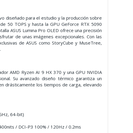
tivo diseñado para el estudio y la producción sobre
U de 50 TOPS y hasta la GPU GeForce RTX 5090
antalla ASUS Lumina Pro OLED ofrece una precisión
isfrutar de unas imágenes excepcionales. Con las
 exclusivas de ASUS como StoryCube y MuseTree,
.
rocesador AMD Ryzen AI 9 HX 370 y una GPU NVIDIA
ional. Su avanzado diseño térmico garantiza un
cen drásticamente los tiempos de carga, elevando
Hz, 64-bit)
400nits / DCI-P3 100% / 120Hz / 0.2ms