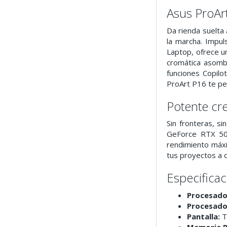
Asus ProA
Da rienda suelta 
la marcha. Impu
Laptop, ofrece u
cromática asombr
funciones Copil
ProArt P16 te per
Potente cr
Sin fronteras, s
GeForce RTX 50 
rendimiento máxi
tus proyectos a 
Especifica
Procesado
Procesado
Pantalla:
T
Memoria 