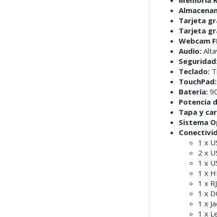
Almacenam
Tarjeta gr
Tarjeta gr
Webcam F
Audio:
Alta
Seguridad
Teclado:
Ti
TouchPad:
Batería:
90
Potencia 
Tapa y car
Sistema O
Conectivi
1 x U
2 x U
1 x U
1 x H
1 x R
1 x D
1 x J
1 x L