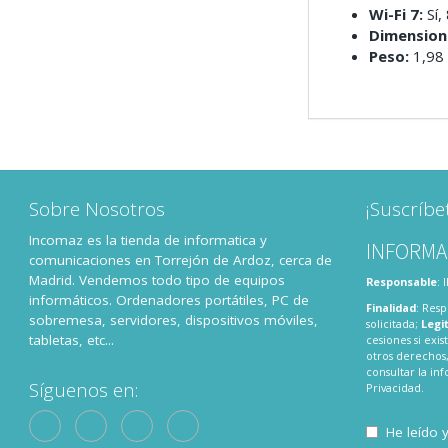
Wi-Fi 7:
Sí,
Dimension
Peso:
1,98
Sobre Nosotros
¡Suscríbe
Incomaz es la tienda de informatica y
INFORMA
comunicaciones en Torrejón de Ardoz, cerca de
Madrid. Vendemos todo tipo de equipos
Responsable
:
informáticos. Ordenadores portátiles, PC de
Finalidad
: Resp
sobremesa, servidores, dispositivos móviles,
solicitada;
Legi
tabletas, etc...
cesiones si exis
otros derechos,
consultar la i
Síguenos en:
Privacidad
.
He leído 