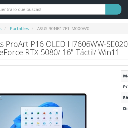
s
Portatiles
ASUS 90NB17F1-M000W0
sus ProArt P16 OLED H7606WW-SE020
Force RTX 5080/ 16" Táctil/ Win11
Ma
P/
EA
Di