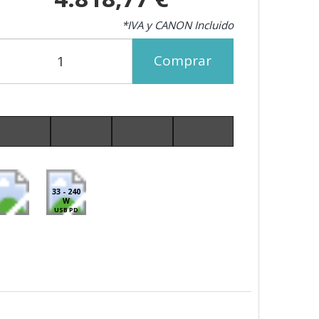
*IVA y CANON Incluido
Comprar
33 - 240
W
USB PD