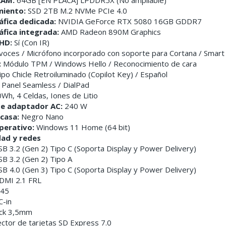
iento:
SSD 2TB M.2 NVMe PCIe 4.0
áfica dedicada:
NVIDIA GeForce RTX 5080 16GB GDDR7
áfica integrada:
AMD Radeon 890M Graphics
HD:
Sí (Con IR)
voces / Micrófono incorporado con soporte para Cortana / Sma
:
Módulo TPM / Windows Hello / Reconocimiento de cara
po Chicle Retroiluminado (Copilot Key) / Español
Panel Seamless / DialPad
Wh, 4 Celdas, Iones de Litio
de adaptador AC:
240 W
casa:
Negro Nano
perativo:
Windows 11 Home (64 bit)
dad y redes
SB 3.2 (Gen 2) Tipo C (Soporta Display y Power Delivery)
SB 3.2 (Gen 2) Tipo A
SB 4.0 (Gen 3) Tipo C (Soporta Display y Power Delivery)
DMI 2.1 FRL
J45
C-in
ack 3,5mm
ector de tarjetas SD Express 7.0