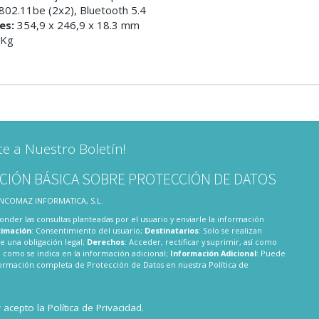
 802.11be (2x2), Bluetooth 5.4
es:
354,9 x 246,9 x 18.3 mm
 Kg
te a Nuestro Boletín!
CIÓN BÁSICA SOBRE PROTECCIÓN DE DATOS
 INCOMAZ INFORMATICA, S.L.
onder las consultas planteadas por el usuario y enviarle la información
timación
: Consentimiento del usuario;
Destinatarios
: Solo se realizan
te una obligación legal;
Derechos
: Acceder, rectificar y suprimir, así como
 como se indica en la información adicional;
Información Adicional
: Puede
nformación completa de Protección de Datos en nuestra
Política de
y acepto la
Política de Privacidad
.