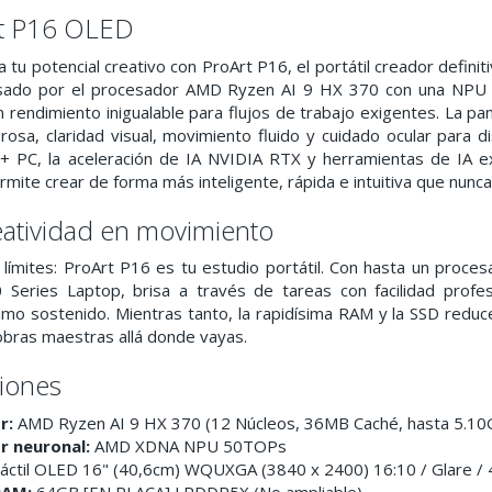
rt P16 OLED
a tu potencial creativo con ProArt P16, el portátil creador defini
lsado por el procesador AMD Ryzen AI 9 HX 370 con una NP
n rendimiento inigualable para flujos de trabajo exigentes. La p
osa, claridad visual, movimiento fluido y cuidado ocular para d
ot+ PC, la aceleración de IA NVIDIA RTX y herramientas de IA
mite crear de forma más inteligente, rápida e intuitiva que nunca
eatividad en movimiento
in límites: ProArt P16 es tu estudio portátil. Con hasta un p
Series Laptop, brisa a través de tareas con facilidad profes
mo sostenido. Mientras tanto, la rapidísima RAM y la SSD redu
obras maestras allá donde vayas.
ciones
r:
AMD Ryzen AI 9 HX 370 (12 Núcleos, 36MB Caché, hasta 5.10G
r neuronal:
AMD XDNA NPU 50TOPs
áctil OLED 16" (40,6cm) WQUXGA (3840 x 2400) 16:10 / Glare / 
RAM:
64GB [EN PLACA] LPDDR5X (No ampliable)