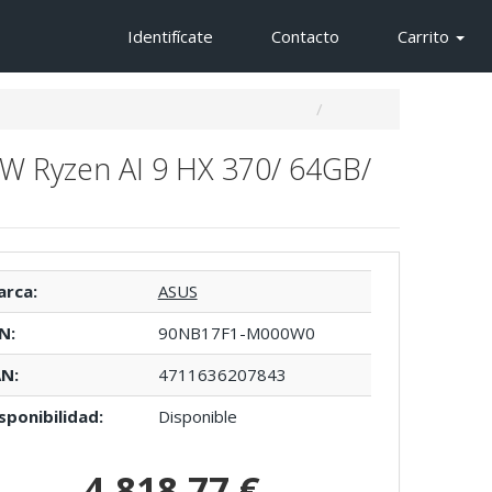
Identifícate
Contacto
Carrito
W Ryzen AI 9 HX 370/ 64GB/
rca:
ASUS
N:
90NB17F1-M000W0
N:
4711636207843
sponibilidad:
Disponible
4.818,77 €