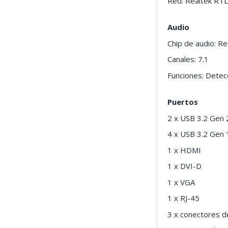
Red: Realtek RT
Audio
Chip de audio: R
Canales: 7.1
Funciones: Detec
Puertos
2 x USB 3.2 Gen 
4 x USB 3.2 Gen 
1 x HDMI
1 x DVI-D
1 x VGA
1 x RJ-45
3 x conectores d