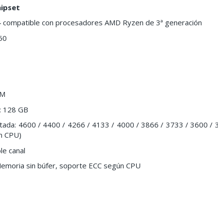
hipset
 compatible con procesadores AMD Ryzen de 3ª generación
50
MM
: 128 GB
tada: 4600 / 4400 / 4266 / 4133 / 4000 / 3866 / 3733 / 3600 / 
n CPU)
le canal
Memoria sin búfer, soporte ECC según CPU