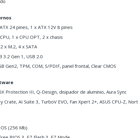
ado
ernos
 ATX 24 pines, 1 x ATX 12V 8 pines
x CPU, 1 x CPU OPT, 2 x chasis
2 x M.2, 4 x SATA
B 3.2 Gen 1, USB 2.0
B Gen2, TPM, COM, S/PDIF, panel frontal, Clear CMOS
ftware
X Protection III, Q-Design, disipador de aluminio, Aura Sync
y Crate, AI Suite 3, TurboV EVO, Fan Xpert 2+, ASUS CPU-Z, Nor
BIOS (256 Mb)
Free BIOS 3, EZ Flash 3, EZ Mode