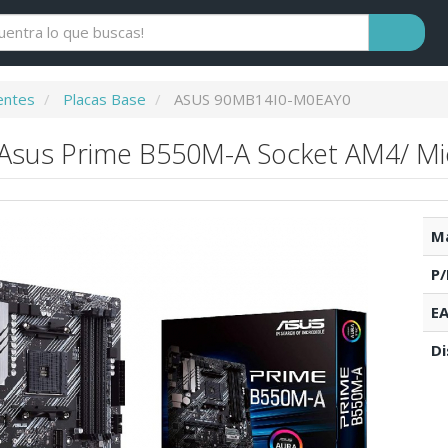
ntes
Placas Base
ASUS 90MB14I0-M0EAY0
 Asus Prime B550M-A Socket AM4/ Mi
Ma
P/
EA
Di