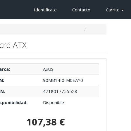
Identifícate
Contacto
Carrito
cro ATX
rca:
ASUS
N:
90MB14I0-M0EAY0
N:
4718017755528
sponibilidad:
Disponible
107,38 €