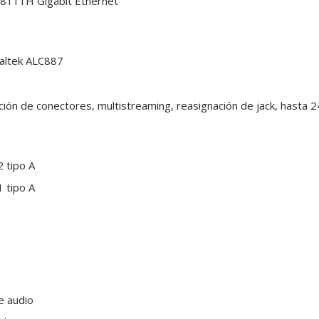
L8111H Gigabit Ethernet
ealtek ALC887
ción de conectores, multistreaming, reasignación de jack, hasta 
2 tipo A
1 tipo A
e audio