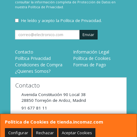
consultar la información completa de Protección de Datos en
nuestra
Política de Privacidad
.
He leído y acepto la
Política de Privacidad
.
Enviar
Contacto
Información Legal
Política Privacidad
Política de Cookies
Condiciones de Compra
Formas de Pago
¿Quienes Somos?
Contacto
Avenida Constitución 90 Local 38
28850
Torrejón de Ardoz
,
Madrid
91 677 81 11
tienda@incomaz.com
Política de Cookies de tienda.incomaz.com
Configurar
Rechazar
Aceptar Cookies
Horario