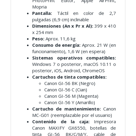
PhotoPrint Editor, Apple AirPrint,
Mopria
Pantalla:
Táctil en color de 2,7
pulgadas (6,9 cm) inclinable
Dimensiones (An x Pr x Al):
399 x 410
x 254 mm
Peso:
Aprox. 11,6 kg
Consumo de energía:
Aprox. 21 W (en
funcionamiento), 1,6 W (en espera)
Sistemas operativos compatibles:
Windows 7 o posterior, macOS 10.11 o
posterior, iOS, Android, ChromeOS
Cartuchos de tinta compatibles:
Canon GI-56 BK (Negro)
Canon GI-56 C (Cian)
Canon GI-56 M (Magenta)
Canon GI-56 Y (Amarillo)
Cartucho de mantenimiento:
Canon
MC-G01 (reemplazable por el usuario)
Contenido de la caja:
Impresora
Canon MAXIFY GX6550, botellas de
tinta GI-56 BK/C/M/Y, cable de