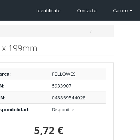
Identifícate
Contacto
Carrito
32 x 199mm
rca:
FELLOWES
N:
5933907
N:
043859544028
sponibilidad:
Disponible
5,72 €