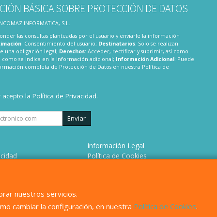
CIÓN BÁSICA SOBRE PROTECCIÓN DE DATOS
 INCOMAZ INFORMATICA, S.L.
onder las consultas planteadas por el usuario y enviarle la información
timación
: Consentimiento del usuario;
Destinatarios
: Solo se realizan
te una obligación legal;
Derechos
: Acceder, rectificar y suprimir, así como
 como se indica en la información adicional;
Información Adicional
: Puede
nformación completa de Protección de Datos en nuestra
Política de
y acepto la
Política de Privacidad
.
Enviar
Información Legal
acidad
Política de Cookies
 de Compra
Formas de Pago
omos?
rar nuestros servicios.
mo cambiar la configuración, en nuestra
Política de Cookies
.
, , , , España. - C.I.F.: B82680158 - Tfno: