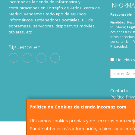
Incomaz es la tienda de informatica y
INFORMA
comunicaciones en Torrejón de Ardoz, cerca de
Madrid. Vendemos todo tipo de equipos
Responsable
:
informáticos. Ordenadores portátiles, PC de
Finalidad
: Resp
sobremesa, servidores, dispositivos móviles,
solicitada;
Legi
tabletas, etc...
cesiones si exis
otros derechos,
consultar la i
Síguenos en:
Privacidad
.
He leído 
Contacto
Política Priv
Condiciones
Política de Cookies de tienda.incomaz.com
¿Quienes S
Utilizamos cookies propias y de terceros para mejo
Puede obtener más información, o bien conocer có