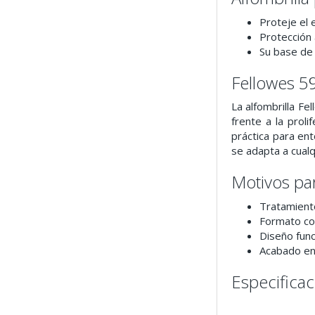
Proteje el 
Protección 
Su base de 
Fellowes 5
La alfombrilla F
frente a la prol
práctica para en
se adapta a cualq
Motivos pa
Tratamient
Formato co
Diseño func
Acabado en
Especifica