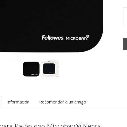
Información
Recomendar a un amigo
a para Ratón con Microban® Negra