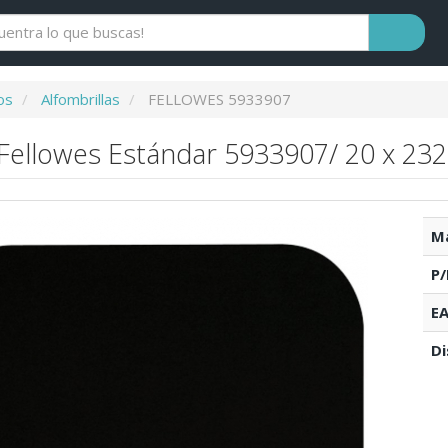
os
Alfombrillas
FELLOWES 5933907
a Fellowes Estándar 5933907/ 20 x 2
Ma
P/
EA
Di