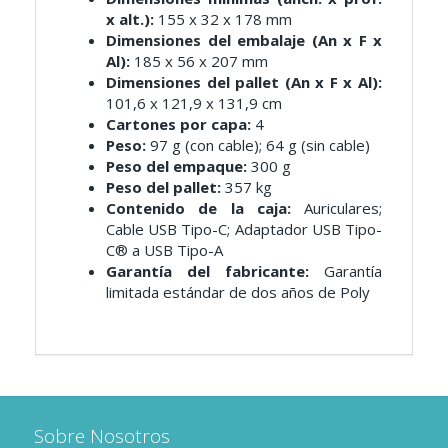
x alt.):
155 x 32 x 178 mm
Dimensiones del embalaje (An x F x
Al):
185 x 56 x 207 mm
Dimensiones del pallet (An x F x Al):
101,6 x 121,9 x 131,9 cm
Cartones por capa:
4
Peso:
97 g (con cable); 64 g (sin cable)
Peso del empaque:
300 g
Peso del pallet:
357 kg
Contenido de la caja:
Auriculares;
Cable USB Tipo-C; Adaptador USB Tipo-
C® a USB Tipo-A
Garantía del fabricante:
Garantía
limitada estándar de dos años de Poly
Sobre Nosotros