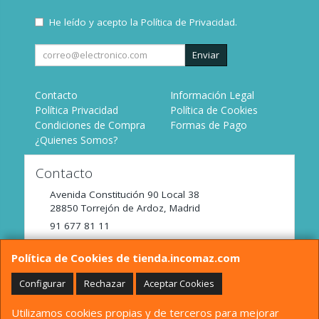
He leído y acepto la
Política de Privacidad
.
Enviar
Contacto
Información Legal
Política Privacidad
Política de Cookies
Condiciones de Compra
Formas de Pago
¿Quienes Somos?
Contacto
Avenida Constitución 90 Local 38
28850
Torrejón de Ardoz
,
Madrid
91 677 81 11
tienda@incomaz.com
Política de Cookies de tienda.incomaz.com
Configurar
Rechazar
Aceptar Cookies
Horario
Utilizamos cookies propias y de terceros para mejorar
De Lunes a Viernes de 9:00 a 14:00