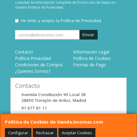
consultar la información completa de Protección de Datos en
nuestra
Política de Privacidad
.
He leído y acepto la
Política de Privacidad
.
Enviar
Contacto
Información Legal
Política Privacidad
Política de Cookies
Condiciones de Compra
Formas de Pago
¿Quienes Somos?
Contacto
Avenida Constitución 90 Local 38
28850
Torrejón de Ardoz
,
Madrid
91 677 81 11
tienda@incomaz.com
Política de Cookies de tienda.incomaz.com
Configurar
Rechazar
Aceptar Cookies
Horario