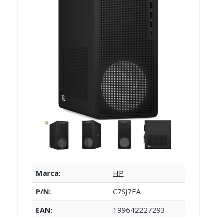
Marca:
HP
P/N:
C7SJ7EA
EAN:
199642227293