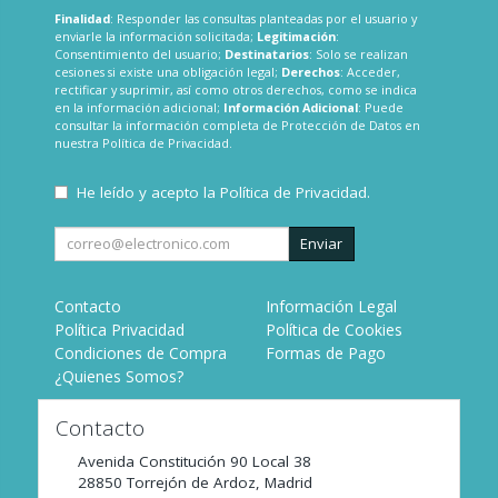
Finalidad
: Responder las consultas planteadas por el usuario y
enviarle la información solicitada;
Legitimación
:
Consentimiento del usuario;
Destinatarios
: Solo se realizan
cesiones si existe una obligación legal;
Derechos
: Acceder,
rectificar y suprimir, así como otros derechos, como se indica
en la información adicional;
Información Adicional
: Puede
consultar la información completa de Protección de Datos en
nuestra
Política de Privacidad
.
He leído y acepto la
Política de Privacidad
.
Enviar
Contacto
Información Legal
Política Privacidad
Política de Cookies
Condiciones de Compra
Formas de Pago
¿Quienes Somos?
Contacto
Avenida Constitución 90 Local 38
28850
Torrejón de Ardoz
,
Madrid