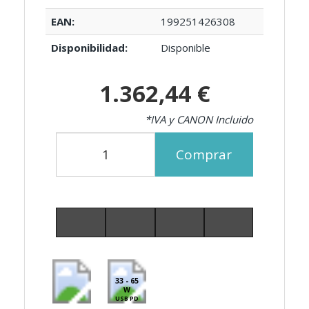
EAN:
199251426308
Disponibilidad:
Disponible
1.362,44 €
*IVA y CANON Incluido
Comprar
33 - 65
W
USB PD