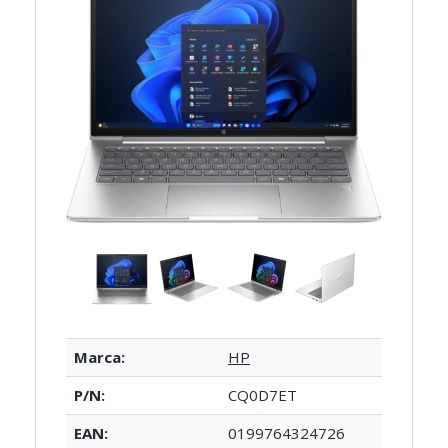
Marca:
HP
P/N:
CQ0D7ET
EAN:
0199764324726