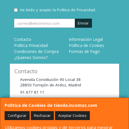
He leído y acepto la
Política de Privacidad
.
Enviar
Contacto
Información Legal
Política Privacidad
Política de Cookies
Condiciones de Compra
Formas de Pago
¿Quienes Somos?
Contacto
Avenida Constitución 90 Local 38
28850
Torrejón de Ardoz
,
Madrid
91 677 81 11
tienda@incomaz.com
Política de Cookies de tienda.incomaz.com
Configurar
Rechazar
Aceptar Cookies
Horario
Utilizamos cookies propias y de terceros para mejorar
De Lunes a Viernes de 9:00 a 14:00