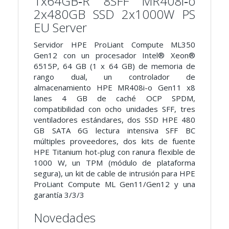
1x64GB‑R 8SFF MR408i‑o
2x480GB SSD 2x1000W PS
EU Server
Servidor HPE ProLiant Compute ML350
Gen12 con un procesador Intel® Xeon®
6515P, 64 GB (1 x 64 GB) de memoria de
rango dual, un controlador de
almacenamiento HPE MR408i-o Gen11 x8
lanes 4 GB de caché OCP SPDM,
compatibilidad con ocho unidades SFF, tres
ventiladores estándares, dos SSD HPE 480
GB SATA 6G lectura intensiva SFF BC
múltiples proveedores, dos kits de fuente
HPE Titanium hot-plug con ranura flexible de
1000 W, un TPM (módulo de plataforma
segura), un kit de cable de intrusión para HPE
ProLiant Compute ML Gen11/Gen12 y una
garantía 3/3/3
Novedades