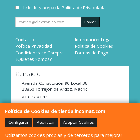
He leído y acepto la
Política de Privacidad
.
Enviar
Contacto
Información Legal
Política Privacidad
Política de Cookies
Condiciones de Compra
Formas de Pago
¿Quienes Somos?
Contacto
Avenida Constitución 90 Local 38
28850
Torrejón de Ardoz
,
Madrid
91 677 81 11
tienda@incomaz.com
Política de Cookies de tienda.incomaz.com
Configurar
Rechazar
Aceptar Cookies
Horario
Utilizamos cookies propias y de terceros para mejorar
De Lunes a Viernes de 9:00 a 14:00