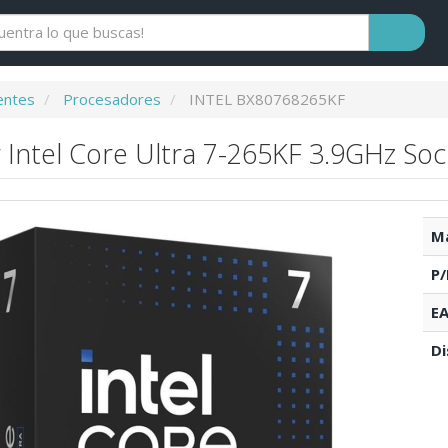
ntes
Procesadores
INTEL BX80768265KF
 Intel Core Ultra 7-265KF 3.9GHz So
Ma
P/
EA
Di