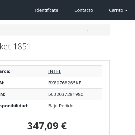
Identifícate
Contacto
Carrito
cket 1851
rca:
INTEL
N:
BX80768265KF
N:
5032037281980
sponibilidad:
Bajo Pedido
347,09 €