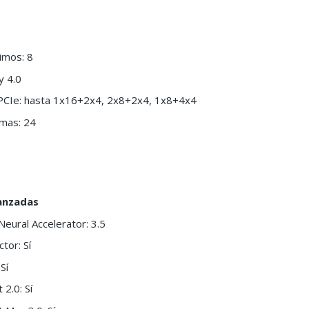
imos: 8
y 4.0
 PCIe: hasta 1x16+2x4, 2x8+2x4, 1x8+4x4
imas: 24
anzadas
Neural Accelerator: 3.5
tor: Sí
Sí
 2.0: Sí