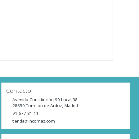
Contacto
Avenida Constitución 90 Local 38
28850
Torrejón de Ardoz
,
Madrid
91 677 81 11
tienda@incomaz.com