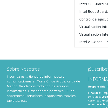
Intel OS Guard: S
Intel Boot Guard:
Control de ejecu
Virtualización Inte
Virtualización Inte
Intel VT-x con EP
Sobre Nosotros
¡Suscríbe
Incomaz es la tienda de informatica y
INFORMA
comunicaciones en Torrejón de Ardoz, cerca de
Madrid. Vendemos todo tipo de equipos
Responsable
:
informáticos. Ordenadores portátiles, PC de
Finalidad
: Resp
sobremesa, servidores, dispositivos móviles,
solicitada;
Legi
tabletas, etc...
cesiones si exis
otros derechos,