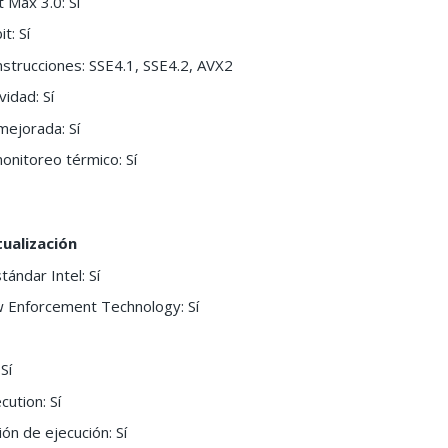
 Max 3.0: Sí
t: Sí
nstrucciones: SSE4.1, SSE4.2, AVX2
vidad: Sí
mejorada: Sí
onitoreo térmico: Sí
tualización
tándar Intel: Sí
ow Enforcement Technology: Sí
Sí
cution: Sí
ión de ejecución: Sí