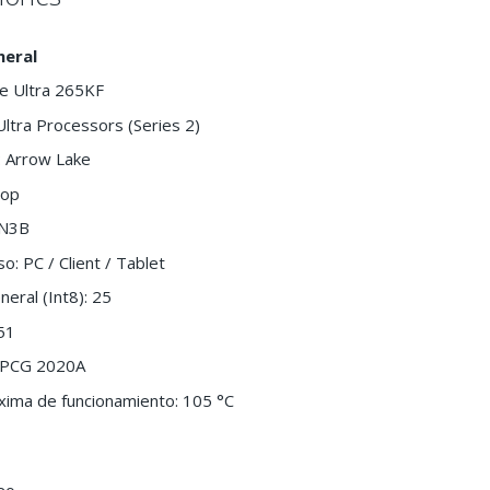
neral
re Ultra 265KF
 Ultra Processors (Series 2)
: Arrow Lake
top
 N3B
o: PC / Client / Tablet
ral (Int8): 25
51
: PCG 2020A
ima de funcionamiento: 105 °C