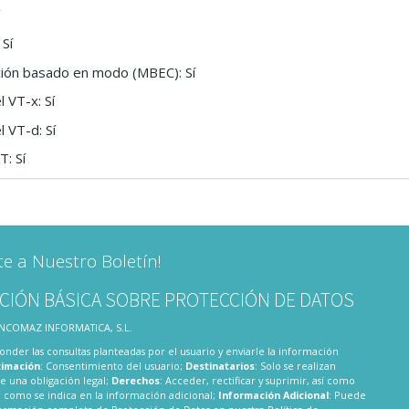
í
 Sí
ción basado en modo (MBEC): Sí
l VT-x: Sí
l VT-d: Sí
T: Sí
te a Nuestro Boletín!
CIÓN BÁSICA SOBRE PROTECCIÓN DE DATOS
 INCOMAZ INFORMATICA, S.L.
onder las consultas planteadas por el usuario y enviarle la información
timación
: Consentimiento del usuario;
Destinatarios
: Solo se realizan
te una obligación legal;
Derechos
: Acceder, rectificar y suprimir, así como
 como se indica en la información adicional;
Información Adicional
: Puede