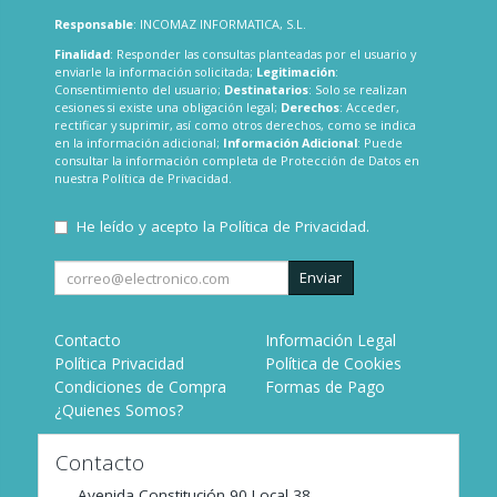
Responsable
: INCOMAZ INFORMATICA, S.L.
Finalidad
: Responder las consultas planteadas por el usuario y
enviarle la información solicitada;
Legitimación
:
Consentimiento del usuario;
Destinatarios
: Solo se realizan
cesiones si existe una obligación legal;
Derechos
: Acceder,
rectificar y suprimir, así como otros derechos, como se indica
en la información adicional;
Información Adicional
: Puede
consultar la información completa de Protección de Datos en
nuestra
Política de Privacidad
.
He leído y acepto la
Política de Privacidad
.
Enviar
Contacto
Información Legal
Política Privacidad
Política de Cookies
Condiciones de Compra
Formas de Pago
¿Quienes Somos?
Contacto
Avenida Constitución 90 Local 38