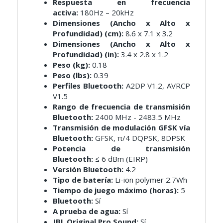
Respuesta en frecuencia
activa:
180Hz – 20kHz
Dimensiones (Ancho x Alto x
Profundidad) (cm):
8.6 x 7.1 x 3.2
Dimensiones (Ancho x Alto x
Profundidad) (in):
3.4 x 2.8 x 1.2
Peso (kg):
0.18
Peso (lbs):
0.39
Perfiles Bluetooth:
A2DP V1.2, AVRCP
V1.5
Rango de frecuencia de transmisión
Bluetooth:
2400 MHz - 2483.5 MHz
Transmisión de modulación GFSK vía
Bluetooth:
GFSK, π/4 DQPSK, 8DPSK
Potencia de transmisión
Bluetooth:
≤ 6 dBm (EIRP)
Versión Bluetooth:
4.2
Tipo de batería:
Li-ion polymer 2.7Wh
Tiempo de juego máximo (horas):
5
Bluetooth:
Sí
A prueba de agua:
Sí
JBL Original Pro Sound:
Sí