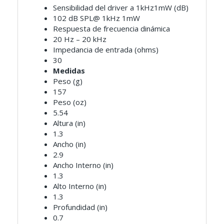
Sensibilidad del driver a 1kHz1mW (dB)
102 dB SPL@ 1kHz 1mW
Respuesta de frecuencia dinámica
20 Hz – 20 kHz
Impedancia de entrada (ohms)
30
Medidas
Peso (g)
157
Peso (oz)
5.54
Altura (in)
1.3
Ancho (in)
2.9
Ancho Interno (in)
1.3
Alto Interno (in)
1.3
Profundidad (in)
0.7