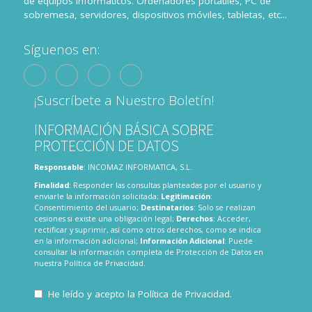
de equipos informáticos. Ordenadores portátiles, PC de
sobremesa, servidores, dispositivos móviles, tabletas, etc...
Síguenos en:
¡Suscríbete a Nuestro Boletín!
INFORMACIÓN BÁSICA SOBRE
PROTECCIÓN DE DATOS
Responsable
: INCOMAZ INFORMATICA, S.L.
Finalidad
: Responder las consultas planteadas por el usuario y
enviarle la información solicitada;
Legitimación
:
Consentimiento del usuario;
Destinatarios
: Solo se realizan
cesiones si existe una obligación legal;
Derechos
: Acceder,
rectificar y suprimir, así como otros derechos, como se indica
en la información adicional;
Información Adicional
: Puede
consultar la información completa de Protección de Datos en
nuestra
Política de Privacidad
.
He leído y acepto la
Política de Privacidad
.