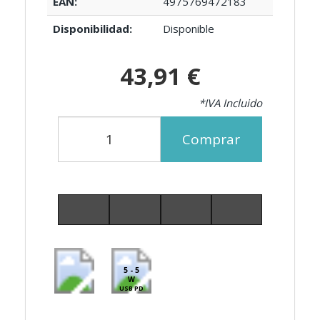
EAN:
4975769472183
Disponibilidad:
Disponible
43,91 €
*IVA Incluido
Comprar
5 - 5
W
USB PD