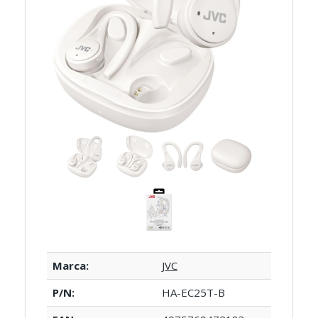
Marca:
JVC
P/N:
HA-EC25T-B