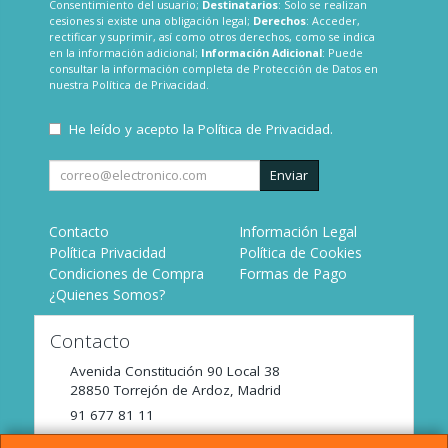
Consentimiento del usuario;
Destinatarios
: Solo se realizan
cesiones si existe una obligación legal;
Derechos
: Acceder,
rectificar y suprimir, así como otros derechos, como se indica
en la información adicional;
Información Adicional
: Puede
consultar la información completa de Protección de Datos en
nuestra
Política de Privacidad
.
He leído y acepto la
Política de Privacidad
.
Enviar
Contacto
Información Legal
Política Privacidad
Política de Cookies
Condiciones de Compra
Formas de Pago
¿Quienes Somos?
Contacto
Avenida Constitución 90 Local 38
28850
Torrejón de Ardoz
,
Madrid
91 677 81 11
tienda@incomaz.com