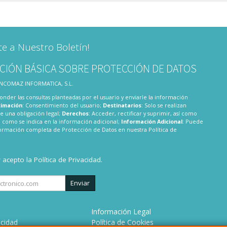
te a Nuestro Boletín!
CIÓN BÁSICA SOBRE PROTECCIÓN DE DATOS
 INCOMAZ INFORMATICA, S.L.
onder las consultas planteadas por el usuario y enviarle la información
timación
: Consentimiento del usuario;
Destinatarios
: Solo se realizan
te una obligación legal;
Derechos
: Acceder, rectificar y suprimir, así como
 como se indica en la información adicional;
Información Adicional
: Puede
nformación completa de Protección de Datos en nuestra
Política de
y acepto la
Política de Privacidad
.
Enviar
Información Legal
acidad
Política de Cookies