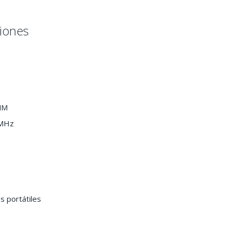
ciones
B
MM
 MHz
 portátiles