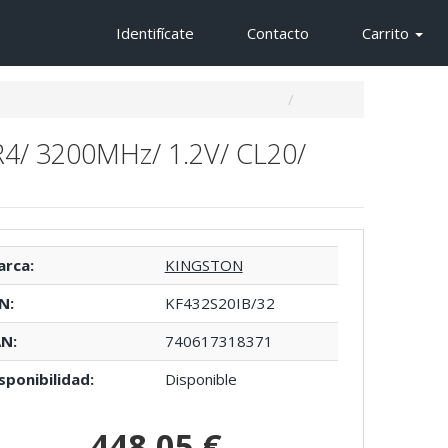
Identifícate
Contacto
Carrito
4/ 3200MHz/ 1.2V/ CL20/
rca:
KINGSTON
N:
KF432S20IB/32
N:
740617318371
sponibilidad:
Disponible
448,05 €