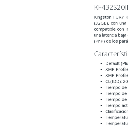
KF432S20I
Kingston FURY 
(32GB), con una
compatible con 
una latencia baj
(PnP) de los par
Característ
Default (P
XMP Profil
XMP Profil
CL(IDD): 20
Tiempo de c
Tiempo de r
Tiempo de 
Tiempo acti
Clasificació
Temperatur
Temperatur