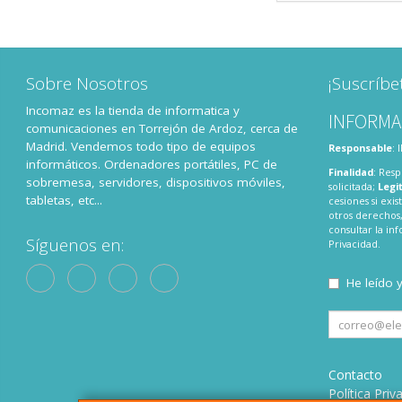
Sobre Nosotros
¡Suscríbe
Incomaz es la tienda de informatica y
INFORMA
comunicaciones en Torrejón de Ardoz, cerca de
Madrid. Vendemos todo tipo de equipos
Responsable
:
informáticos. Ordenadores portátiles, PC de
Finalidad
: Resp
sobremesa, servidores, dispositivos móviles,
solicitada;
Legi
tabletas, etc...
cesiones si exis
otros derechos,
consultar la i
Síguenos en:
Privacidad
.
He leído 
Contacto
Política Priv