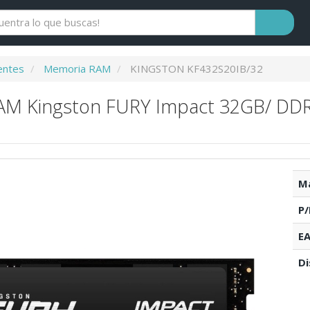
ntes
Memoria RAM
KINGSTON KF432S20IB/32
M Kingston FURY Impact 32GB/ DDR
Ma
P/
EA
Di