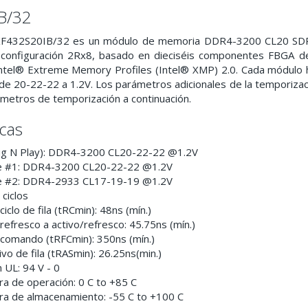
B/32
KF432S20IB/32 es un módulo de memoria DDR4-3200 CL20 SDRA
 configuración 2Rx8, basado en dieciséis componentes FBGA d
Intel® Extreme Memory Profiles (Intel® XMP) 2.0. Cada módulo 
a de 20-22-22 a 1.2V. Los parámetros adicionales de la temporiza
ámetros de temporización a continuación.
icas
lug N Play): DDR4-3200 CL20-22-22 @1.2V
e #1: DDR4-3200 CL20-22-22 @1.2V
e #2: DDR4-2933 CL17-19-19 @1.2V
 ciclos
iclo de fila (tRCmin): 48ns (mín.)
efresco a activo/refresco: 45.75ns (mín.)
comando (tRFCmin): 350ns (mín.)
vo de fila (tRASmin): 26.25ns(min.)
n UL: 94 V - 0
a de operación: 0 C to +85 C
a de almacenamiento: -55 C to +100 C