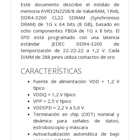
Este documento describe el módulo de
memoria KVR32N22S8/8 de ValueRAM, 1Rx8,
DDR4-3200 CL22 SDRAM (Synchronous
DRAM) de 1G x 64 bits (8 GB), basado en
ocho componentes FBGA de 1G x 8 bits. El
SPD está programado con una latencia
estándar JEDEC DDR4-3200 de
temporización de 22-22-22 a 1,2 V. Cada
DIMM de 288 pines utiliza contactos de oro
CARACTERÍSTICAS
Fuente de alimentación: VDD = 1,2 V
típico
VDDQ = 1,2 V típico
VPP = 2,5 V típico
VDDSPD = 2,2 V a 3,6 V
Terminación en chip (ODT) nominal y
dinámica para
señales de datos,
estroboscopio y máscara
Autoactualización automática de bajo