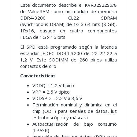
Este documento describe el KVR32S22S6/8
de ValueRAM como un módulo de memoria
DDR4-3200 CL22 SDRAM
(Synchronous
DRAM) de 1G
x 64 bits (8 GB),
1Rx16, basado en cuatro componentes
FBGA
de 1G x 16 bits.
El SPD está programado según la latencia
estándar JEDEC DDR4-3200 de 22-22-22 a
1,2 V. Este SODIMM de 260 pines utiliza
contactos de oro
Características
VDDQ = 1,2 V típico
VPP = 2,5 V típico
VDDSPD = 2,2 V a 3,6 V
Terminación nominal y dinámica en el
chip (ODT) para
señales de datos, luz
estroboscópica y máscara
Autoactualización de bajo consumo
(LPASR)
Inversión de bus de datos (DBI) para