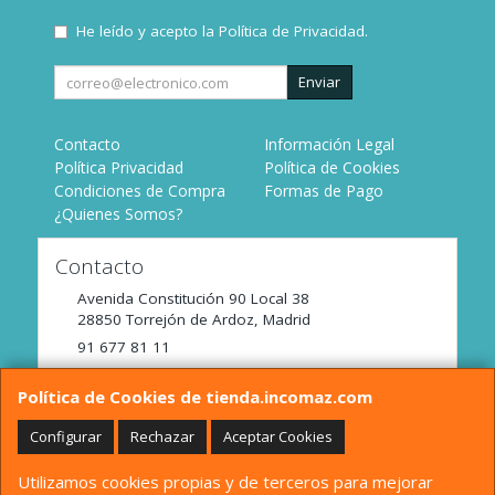
He leído y acepto la
Política de Privacidad
.
Enviar
Contacto
Información Legal
Política Privacidad
Política de Cookies
Condiciones de Compra
Formas de Pago
¿Quienes Somos?
Contacto
Avenida Constitución 90 Local 38
28850
Torrejón de Ardoz
,
Madrid
91 677 81 11
tienda@incomaz.com
Política de Cookies de tienda.incomaz.com
Configurar
Rechazar
Aceptar Cookies
Horario
Utilizamos cookies propias y de terceros para mejorar
De Lunes a Viernes de 9:00 a 14:00