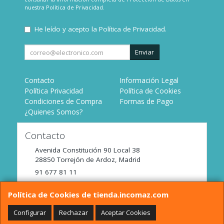
nuestra
Política de Privacidad
.
He leído y acepto la
Política de Privacidad
.
Enviar
Contacto
Información Legal
Política Privacidad
Política de Cookies
Condiciones de Compra
Formas de Pago
¿Quienes Somos?
Contacto
Avenida Constitución 90 Local 38
28850
Torrejón de Ardoz
,
Madrid
91 677 81 11
tienda@incomaz.com
Política de Cookies de tienda.incomaz.com
Configurar
Rechazar
Aceptar Cookies
Horario