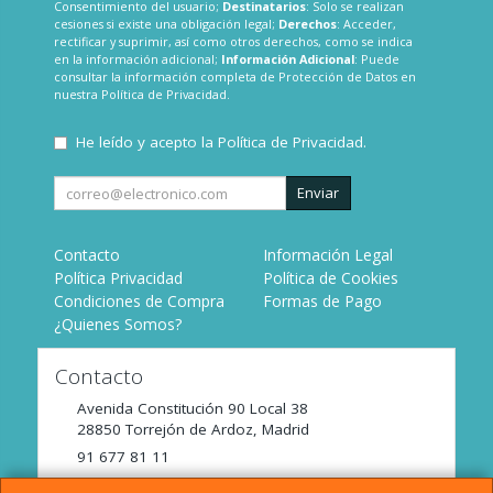
Consentimiento del usuario;
Destinatarios
: Solo se realizan
cesiones si existe una obligación legal;
Derechos
: Acceder,
rectificar y suprimir, así como otros derechos, como se indica
en la información adicional;
Información Adicional
: Puede
consultar la información completa de Protección de Datos en
nuestra
Política de Privacidad
.
He leído y acepto la
Política de Privacidad
.
Enviar
Contacto
Información Legal
Política Privacidad
Política de Cookies
Condiciones de Compra
Formas de Pago
¿Quienes Somos?
Contacto
Avenida Constitución 90 Local 38
28850
Torrejón de Ardoz
,
Madrid
91 677 81 11
tienda@incomaz.com