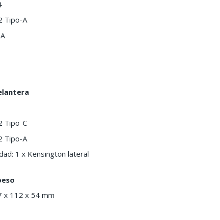
4
2 Tipo-A
-A
elantera
2 Tipo-C
2 Tipo-A
ad: 1 x Kensington lateral
peso
7 x 112 x 54 mm