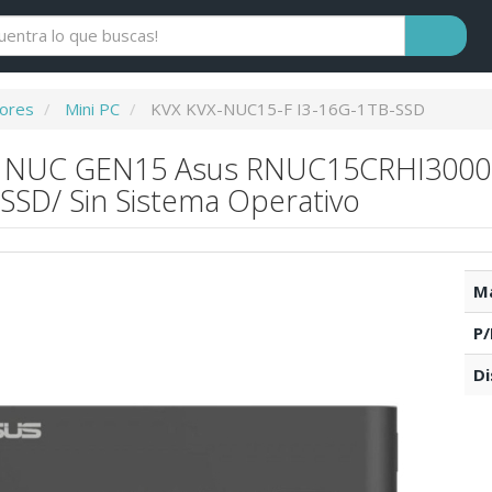
ores
Mini PC
KVX KVX-NUC15-F I3-16G-1TB-SSD
 NUC GEN15 Asus RNUC15CRHI300002
SSD/ Sin Sistema Operativo
Ma
P/
Di