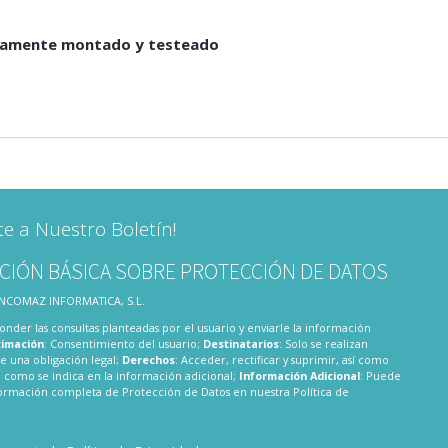
tamente montado y testeado
te a Nuestro Boletín!
CIÓN BÁSICA SOBRE PROTECCIÓN DE DATOS
 INCOMAZ INFORMATICA, S.L.
onder las consultas planteadas por el usuario y enviarle la información
timación
: Consentimiento del usuario;
Destinatarios
: Solo se realizan
te una obligación legal;
Derechos
: Acceder, rectificar y suprimir, así como
 como se indica en la información adicional;
Información Adicional
: Puede
nformación completa de Protección de Datos en nuestra
Política de