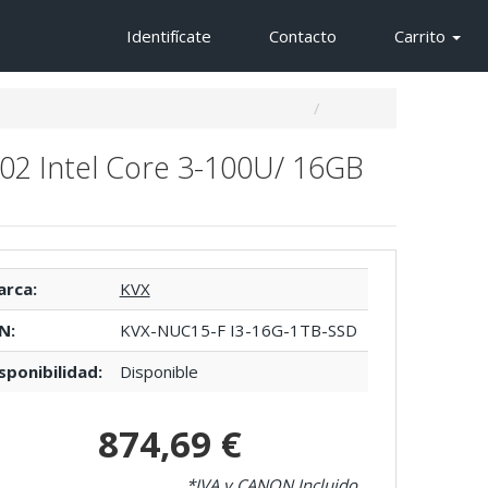
Identifícate
Contacto
Carrito
 Intel Core 3-100U/ 16GB
rca:
KVX
N:
KVX-NUC15-F I3-16G-1TB-SSD
sponibilidad:
Disponible
874,69 €
*IVA y CANON Incluido