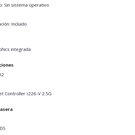
o: Sin sistema operativo
ción: Incluido
aphics integrada
ciones
02
et Controller I226-V 2.5G
rasera
MDS