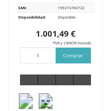
EAN:
199274780722
Disponibilidad:
Disponible
1.001,49 €
*IVA y CANON Incluido
Comprar
33 - 65
W
USB PD