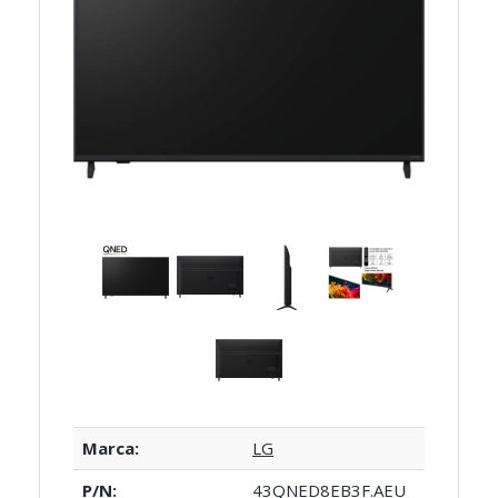
Marca:
LG
P/N:
43QNED8EB3F.AEU