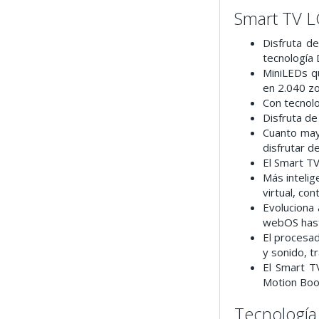
Smart TV 
Disfruta d
tecnología 
MiniLEDs qu
en 2.040 zo
Con tecnolo
Disfruta de
Cuanto mayo
disfrutar d
El Smart T
Más intelig
virtual, co
Evoluciona
webOS hast
El procesad
y sonido, t
El Smart T
Motion Boo
Tecnología