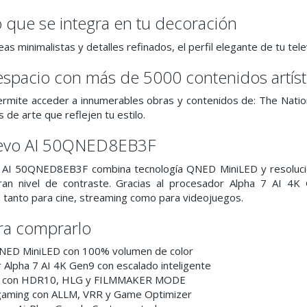
o que se integra en tu decoración
eas minimalistas y detalles refinados, el perfil elegante de tu tel
espacio con más de 5000 contenidos artíst
ermite acceder a innumerables obras y contenidos de: The Nati
 de arte que reflejen tu estilo.
evo AI 50QNED8EB3F
AI 50QNED8EB3F combina tecnología QNED MiniLED y resolución
ran nivel de contraste. Gracias al procesador Alpha 7 AI 4
a tanto para cine, streaming como para videojuegos.
ra comprarlo
NED MiniLED con 100% volumen de color
 Alpha 7 AI 4K Gen9 con escalado inteligente
e con HDR10, HLG y FILMMAKER MODE
gaming con ALLM, VRR y Game Optimizer