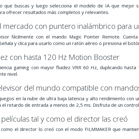
o que buscas y luego selecciona el modelo de IA que mejor se
ra ofrecer resultados más completos y relevantes.
el mercado con puntero inalámbrico para u
evisor fácilmente con el mando Magic Pointer Remote. Cuen
eñala y clica para usarlo como un ratón aéreo o presiona el botón 
dez con hasta 120 Hz Motion Booster
riencia gaming con mayor fluidez VRR 60 Hz, duplicando hasta 
nte nivel.
elevisor del mundo compatible con mandos 
juegos en la nube de ultra baja latencia y alto rendimiento con u
 el retardo de entrada a menos de 2,5 ms. Disfruta de un control
 películas tal y como el director las creó
 y como el director lo creó con el modo FILMMAKER que mantien