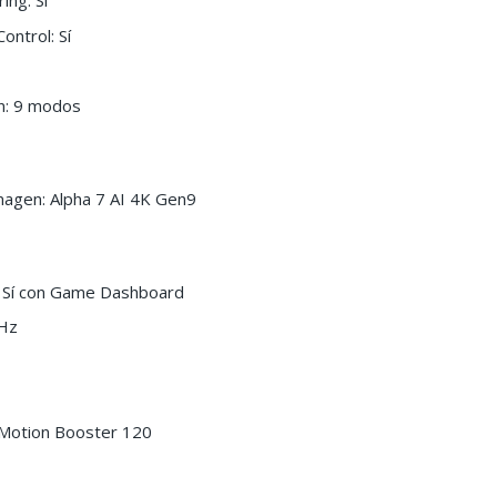
ng: Sí
ontrol: Sí
n: 9 modos
agen: Alpha 7 AI 4K Gen9
 Sí con Game Dashboard
 Hz
 Motion Booster 120