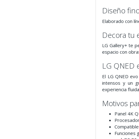
Diseño fin
Elaborado con lín
Decora tu 
LG Gallery+ te p
espacio con obras
LG QNED 
El LG QNED evo 
intensos y un g
experiencia fluid
Motivos pa
Panel 4K Q
Procesador
Compatibl
Funciones 