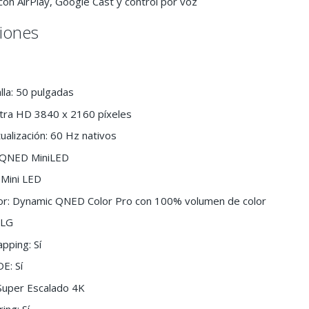
n AirPlay, Google Cast y control por voz
ciones
la: 50 pulgadas
ltra HD 3840 x 2160 píxeles
ualización: 60 Hz nativos
: QNED MiniLED
 Mini LED
or: Dynamic QNED Color Pro con 100% volumen de color
HLG
pping: Sí
: Sí
 Super Escalado 4K