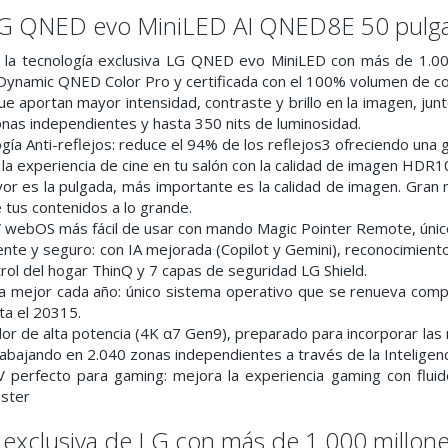
LG QNED evo MiniLED AI QNED8E 50 pulg
e la tecnología exclusiva LG QNED evo MiniLED con más de 1.00
Dynamic QNED Color Pro y certificada con el 100% volumen de col
e aportan mayor intensidad, contraste y brillo en la imagen, jun
nas independientes y hasta 350 nits de luminosidad.
gía Anti-reflejos: reduce el 94% de los reflejos3 ofreciendo una 
 la experiencia de cine en tu salón con la calidad de imagen HDR10
r es la pulgada, más importante es la calidad de imagen. Gran 
e tus contenidos a lo grande.
V webOS más fácil de usar con mando Magic Pointer Remote, único
ente y seguro: con IA mejorada (Copilot y Gemini), reconocimien
ntrol del hogar ThinQ y 7 capas de seguridad LG Shield.
 a mejor cada año: único sistema operativo que se renueva co
a el 20315.
or de alta potencia (4K α7 Gen9), preparado para incorporar las 
rabajando en 2.040 zonas independientes a través de la Inteligencia
V perfecto para gaming: mejora la experiencia gaming con flu
ster
 exclusiva de LG con más de 1.000 millone