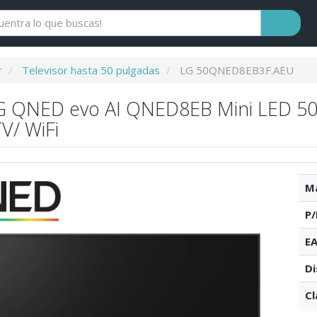
r
Televisor hasta 50 pulgadas
LG 50QNED8EB3F.AEU
LG QNED evo AI QNED8EB Mini LED 5
V/ WiFi
Ma
P/
EA
Di
Cl