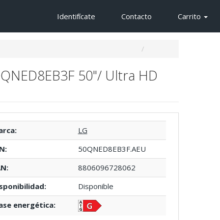
Identifícate
Contacto
Carrito
0QNED8EB3F 50"/ Ultra HD
rca:
LG
N:
50QNED8EB3F.AEU
N:
8806096728062
sponibilidad:
Disponible
ase energética: