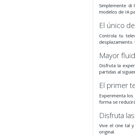
Simplemente di l
modelos de IA pa
El único d
Controla tu tel
desplazamiento. S
Mayor flui
Disfruta la expe
partidas al siguie
El primer t
Experimenta los 
forma se reducirá
Disfruta las
Vive el cine tal
original.