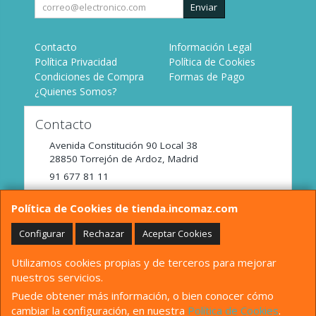
Enviar
Contacto
Información Legal
Política Privacidad
Política de Cookies
Condiciones de Compra
Formas de Pago
¿Quienes Somos?
Contacto
Avenida Constitución 90 Local 38
28850
Torrejón de Ardoz
,
Madrid
91 677 81 11
tienda@incomaz.com
Política de Cookies de tienda.incomaz.com
Configurar
Rechazar
Aceptar Cookies
Horario
Utilizamos cookies propias y de terceros para mejorar
De Lunes a Viernes de 9:00 a 14:00
nuestros servicios.
Puede obtener más información, o bien conocer cómo
cambiar la configuración, en nuestra
Política de Cookies
.
, , , , España. - C.I.F.: B82680158 - Tfno: