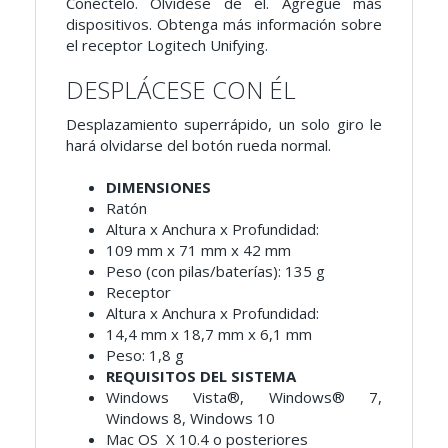
Conéctelo. Olvídese de él. Agregue más
dispositivos. Obtenga más información sobre
el receptor Logitech Unifying.
DESPLÁCESE CON ÉL
Desplazamiento superrápido, un solo giro le
hará olvidarse del botón rueda normal.
DIMENSIONES
Ratón
Altura x Anchura x Profundidad:
109 mm x 71 mm x 42 mm
Peso (con pilas/baterías): 135 g
Receptor
Altura x Anchura x Profundidad:
14,4 mm x 18,7 mm x 6,1 mm
Peso: 1,8 g
REQUISITOS DEL SISTEMA
Windows Vista®, Windows® 7,
Windows 8, Windows 10
Mac OS X 10.4 o posteriores