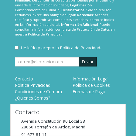
Finalidad
: Responder las consultas planteadas por el usuario y
enviarle la información solicitada;
Legitimación
:
Consentimiento del usuario;
Destinatarios
: Solo se realizan
cesiones si existe una obligación legal;
Derechos
: Acceder,
rectificar y suprimir, así como otros derechos, como se indica
en la información adicional;
Información Adicional
: Puede
consultar la información completa de Protección de Datos en
nuestra
Política de Privacidad
.
He leído y acepto la
Política de Privacidad
.
Enviar
Contacto
Información Legal
Política Privacidad
Política de Cookies
Condiciones de Compra
Formas de Pago
¿Quienes Somos?
Contacto
Avenida Constitución 90 Local 38
28850
Torrejón de Ardoz
,
Madrid
91 677 81 11