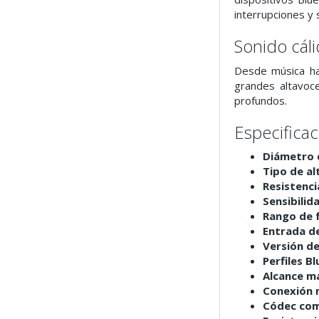
interrupciones y 
Sonido cáli
Desde música has
grandes altavoce
profundos.
Especifica
Diámetro d
Tipo de al
Resistenci
Sensibilid
Rango de f
Entrada d
Versión de
Perfiles B
Alcance m
Conexión 
Códec com