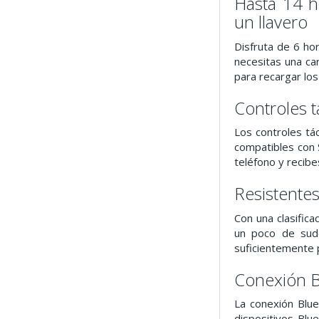
Hasta 14 h
un llavero
Disfruta de 6 ho
necesitas una ca
para recargar lo
Controles t
Los controles tác
compatibles con S
teléfono y recib
Resistentes
Con una clasific
un poco de sudo
suficientemente p
Conexión B
La conexión Blu
dispositivos Blu