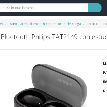
os
Auriculares Bluetooth con estuche de carga
PHILIPS T
s Bluetooth Philips TAT2149 con estu
Ma
P/
EA
Di