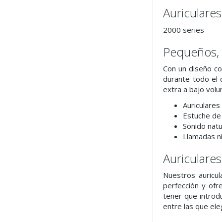
Auriculare
2000 series
Pequeños, 
Con un diseño co
durante todo el 
extra a bajo volu
Auriculare
Estuche de 
Sonido natu
Llamadas ní
Auriculare
Nuestros auricu
perfección y ofr
tener que introdu
entre las que eleg