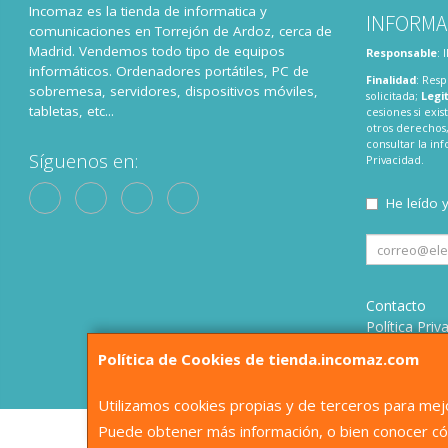
Incomaz es la tienda de informatica y
INFORMA
comunicaciones en Torrejón de Ardoz, cerca de
Madrid. Vendemos todo tipo de equipos
Responsable
:
informáticos. Ordenadores portátiles, PC de
Finalidad
: Resp
sobremesa, servidores, dispositivos móviles,
solicitada;
Legi
tabletas, etc...
cesiones si exis
otros derechos,
consultar la i
Síguenos en:
Privacidad
.
He leído 
Contacto
Política Priv
Condiciones
Política de Cookies de tienda.incomaz.com
¿Quienes S
Utilizamos cookies propias y de terceros para mejo
Puede obtener más información, o bien conocer có