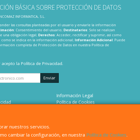
CIÓN BÁSICA SOBRE PROTECCIÓN DE DATOS
 INCOMAZ INFORMATICA, S.L.
onder las consultas planteadas por el usuario y enviarle la información
timación
: Consentimiento del usuario;
Destinatarios
: Solo se realizan
te una obligación legal;
Derechos
: Acceder, rectificar y suprimir, así como
 como se indica en la información adicional;
Información Adicional
: Puede
nformación completa de Protección de Datos en nuestra
Política de
y acepto la
Política de Privacidad
.
Enviar
Información Legal
acidad
Política de Cookies
 de Compra
Formas de Pago
omos?
rar nuestros servicios.
mo cambiar la configuración, en nuestra
Política de Cookies
.
, , , , España. - C.I.F.: B82680158 - Tfno: