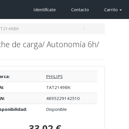
Identifícate
Contacto
Carrito
AT2149BK
che de carga/ Autonomía 6h/
rca:
PHILIPS
N:
TAT2149BK
N:
4895229142510
sponibilidad:
Disponible
33,02 €