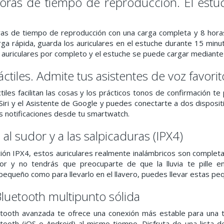
oras de tiempo de reproducción. El estu
ras de tiempo de reproducción con una carga completa y 8 horas
rga rápida, guarda los auriculares en el estuche durante 15 minu
s auriculares por completo y el estuche se puede cargar mediant
áctiles. Admite tus asistentes de voz favorit
tiles facilitan las cosas y los prácticos tonos de confirmación t
iri y el Asistente de Google y puedes conectarte a dos dispositi
es notificaciones desde tu smartwatch.
 al sudor y a las salpicaduras (IPX4)
ación IPX4, estos auriculares realmente inalámbricos son complet
r y no tendrás que preocuparte de que la lluvia te pille en
equeño como para llevarlo en el llavero, puedes llevar estas peq
luetooth multipunto sólida
etooth avanzada te ofrece una conexión más estable para una t
etooth (iOS o Android) al mismo tiempo. Disfruta de una lista d