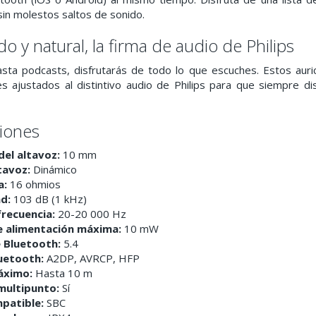
sin molestos saltos de sonido.
do y natural, la firma de audio de Philips
ta podcasts, disfrutarás de todo lo que escuches. Estos auri
s ajustados al distintivo audio de Philips para que siempre di
ciones
el altavoz:
10 mm
tavoz:
Dinámico
a:
16 ohmios
ad:
103 dB (1 kHz)
recuencia:
20-20 000 Hz
e alimentación máxima:
10 mW
 Bluetooth:
5.4
luetooth:
A2DP, AVRCP, HFP
áximo:
Hasta 10 m
multipunto:
Sí
patible:
SBC