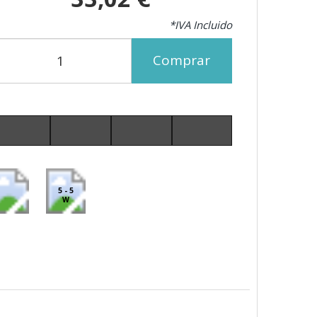
*IVA Incluido
Comprar
5 - 5
W