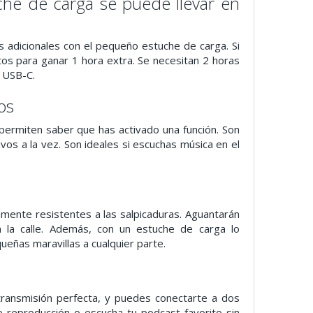
che de carga se puede llevar en
 adicionales con el pequeño estuche de carga. Si
tos para ganar 1 hora extra. Se necesitan 2 horas
e USB-C.
os
e permiten saber que has activado una función. Son
vos a la vez. Son ideales si escuchas música en el
amente resistentes a las salpicaduras. Aguantarán
 la calle. Además, con un estuche de carga lo
ueñas maravillas a cualquier parte.
ransmisión perfecta, y puedes conectarte a dos
e reproducción o escucha tu podcast favorito sin