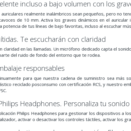
elente incluso a bajo volumen con los gra
auriculares realmente inalámbricos sean pequeños, pero no tend
tavoces de 10 mm. Activa los graves dinámicos en el auricular i
a potencia de tus líneas de bajo favoritas, incluso al escuchar músi
ítidas. Te escucharán con claridad
n claridad en las llamadas. Un micrófono dedicado capta el sonid
 parte del ruido de fondo del entorno que te rodea.
mbalaje responsables
inuamente para que nuestra cadena de suministro sea más sost
ástico reciclado posconsumo con certificación RCS, y nuestro emb
FSC.
 Philips Headphones. Personaliza tu sonido
plicación Philips Headphones para gestionar los dispositivos a l
alizador, activar o desactivar los controles táctiles, activar los 