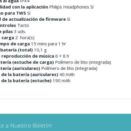
a al agua
IPX4
idad con la aplicación
Philips Headphones
Sí
o para TWS
Sí
d de actualización de firmware
Sí
ntroles
Tacto
 pilas
3 uds.
 carga
2 hora(s)
empo de carga
15 mins para 1 hr
 batería (total)
10,1 g
 reproducción de música
6 + 8 h
tería (estuche de carga)
Polímero de litio (integrada)
tería (auriculares)
Polímero de litio (integrada)
de la batería (auriculares)
40 mAh
de la batería (estuche)
190 mAh
te a Nuestro Boletín!