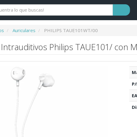
os
Auriculares
PHILIPS TAUE101WT/00
 Intrauditivos Philips TAUE101/ con M
Ma
P/
EA
Di