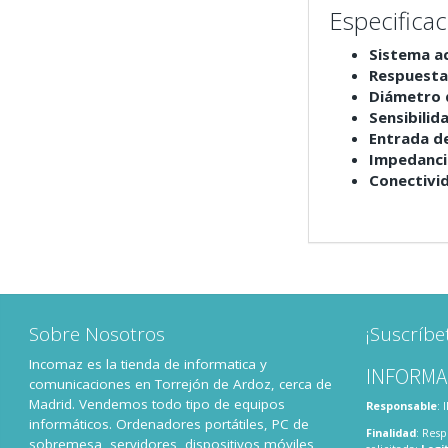
Especifica
Sistema a
Respuesta
Diámetro 
Sensibilid
Entrada d
Impedanci
Conectivi
Sobre Nosotros
¡Suscríbe
Incomaz es la tienda de informatica y
INFORMA
comunicaciones en Torrejón de Ardoz, cerca de
Madrid. Vendemos todo tipo de equipos
Responsable
:
informáticos. Ordenadores portátiles, PC de
Finalidad
: Resp
sobremesa, servidores, dispositivos móviles,