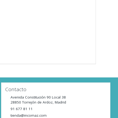
Contacto
Avenida Constitución 90 Local 38
28850
Torrejón de Ardoz
,
Madrid
91 677 81 11
tienda@incomaz.com