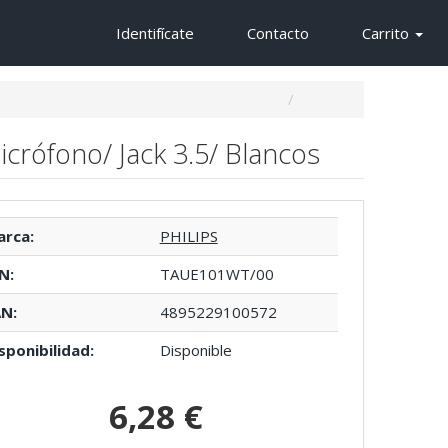
Identifícate
Contacto
Carrito
icrófono/ Jack 3.5/ Blancos
rca:
PHILIPS
N:
TAUE101WT/00
N:
4895229100572
sponibilidad:
Disponible
6,28 €