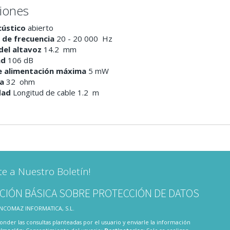
ciones
cústico
abierto
 de frecuencia
20 - 20 000 Hz
del altavoz
14.2 mm
ad
106 dB
e alimentación máxima
5 mW
a
32 ohm
dad
Longitud de cable
1.2 m
te a Nuestro Boletín!
CIÓN BÁSICA SOBRE PROTECCIÓN DE DATOS
 INCOMAZ INFORMATICA, S.L.
onder las consultas planteadas por el usuario y enviarle la información