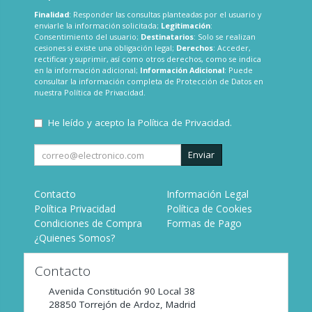
Finalidad
: Responder las consultas planteadas por el usuario y
enviarle la información solicitada;
Legitimación
:
Consentimiento del usuario;
Destinatarios
: Solo se realizan
cesiones si existe una obligación legal;
Derechos
: Acceder,
rectificar y suprimir, así como otros derechos, como se indica
en la información adicional;
Información Adicional
: Puede
consultar la información completa de Protección de Datos en
nuestra
Política de Privacidad
.
He leído y acepto la
Política de Privacidad
.
Enviar
Contacto
Información Legal
Política Privacidad
Política de Cookies
Condiciones de Compra
Formas de Pago
¿Quienes Somos?
Contacto
Avenida Constitución 90 Local 38
28850
Torrejón de Ardoz
,
Madrid