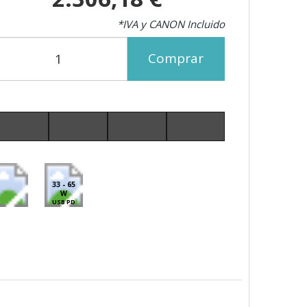
*IVA y CANON Incluido
Comprar
33 - 65
W
USB PD