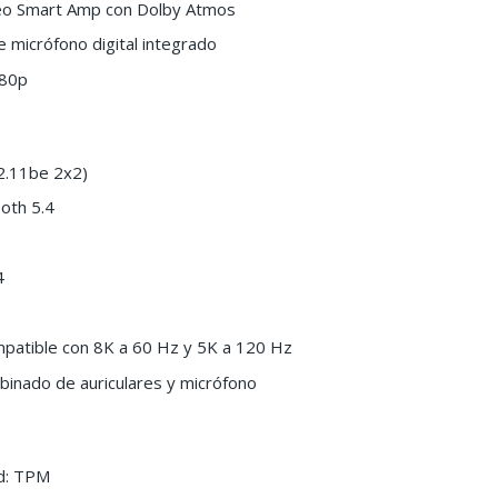
reo Smart Amp con Dolby Atmos
 micrófono digital integrado
080p
02.11be 2x2)
ooth 5.4
4
patible con 8K a 60 Hz y 5K a 120 Hz
binado de auriculares y micrófono
ad: TPM