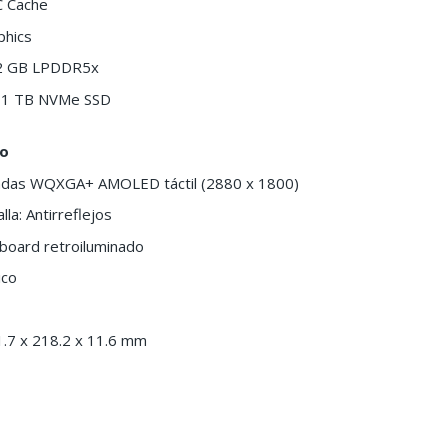
C Cache
phics
2 GB LPDDR5x
: 1 TB NVMe SSD
ño
lgadas WQXGA+ AMOLED táctil (2880 x 1800)
la: Antirreflejos
board retroiluminado
ico
.7 x 218.2 x 11.6 mm