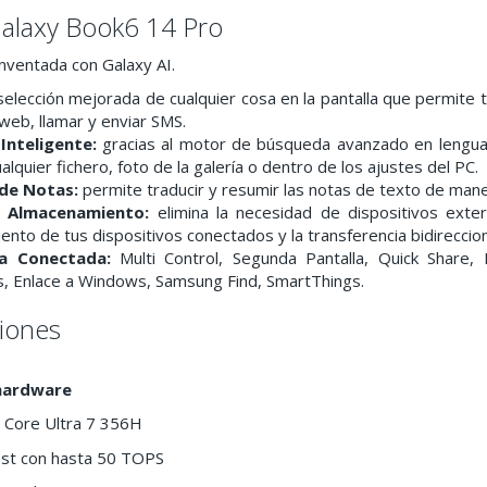
alaxy Book6 14 Pro
inventada con Galaxy AI.
elección mejorada de cualquier cosa en la pantalla que permite t
s web, llamar y enviar SMS.
Inteligente:
gracias al motor de búsqueda avanzado en lenguaje
alquier fichero, foto de la galería o dentro de los ajustes del PC.
 de Notas:
permite traducir y resumir las notas de texto de manera
 Almacenamiento:
elimina la necesidad de dispositivos exter
nto de tus dispositivos conectados y la transferencia bidireccion
ia Conectada:
Multi Control, Segunda Pantalla, Quick Share,
s, Enlace a Windows, Samsung Find, SmartThings.
ciones
hardware
l Core Ultra 7 356H
ost con hasta 50 TOPS