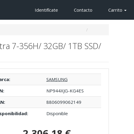
Identifícate
Contacto
Carrito
ltra 7-356H/ 32GB/ 1TB SSD/
rca:
SAMSUNG
N:
NP944XJG-KG4ES
N:
8806099062149
sponibilidad:
Disponible
2.306,18 €