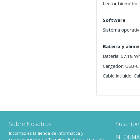
Lector biométrico
Software
Sistema operati
Batería y alime
Batería: 67.18 W
Cargador: USB-C 
Cable incluido: C
Sobre Nosotros
¡Suscríbe
Incomaz es la tienda de informatica y
INFORMA
comunicaciones en Torrejón de Ardoz, cerca de