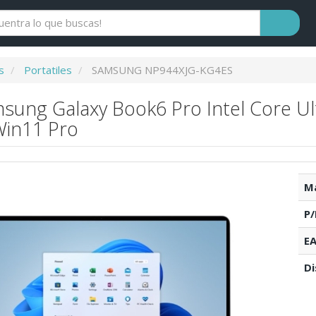
s
Portatiles
SAMSUNG NP944XJG-KG4ES
msung Galaxy Book6 Pro Intel Core U
 Win11 Pro
Ma
P/
EA
Di