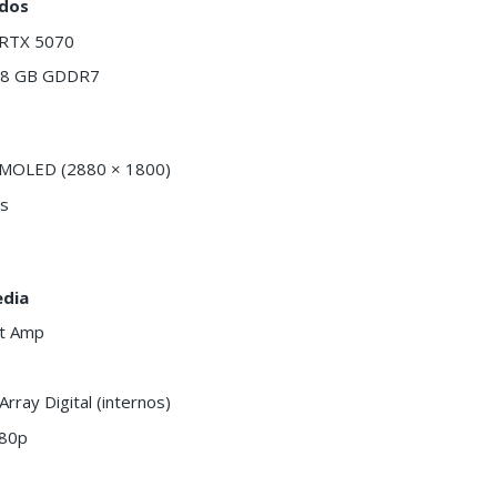
ados
 RTX 5070
: 8 GB GDDR7
MOLED (2880 × 1800)
os
edia
rt Amp
Array Digital (internos)
080p