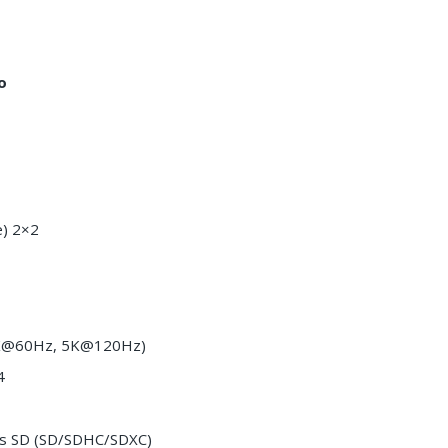
o
e) 2×2
8K@60Hz, 5K@120Hz)
4
tas SD (SD/SDHC/SDXC)