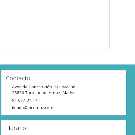
Contacto
Avenida Constitución 90 Local 38
28850
Torrejón de Ardoz
,
Madrid
91 677 81 11
tienda@incomaz.com
Horario