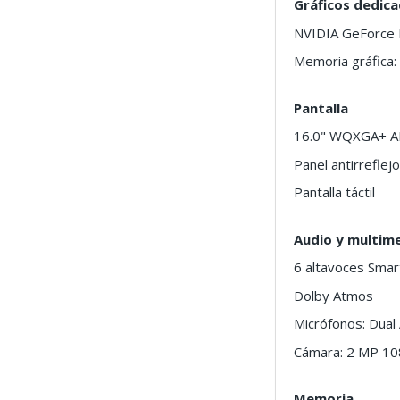
Gráficos dedic
NVIDIA GeForce
Memoria gráfica
Pantalla
16.0" WQXGA+ A
Panel antirreflej
Pantalla táctil
Audio y multim
6 altavoces Sma
Dolby Atmos
Micrófonos: Dual 
Cámara: 2 MP 1
Memoria