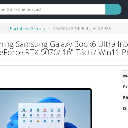
s
Portatiles Gaming
SAMSUNG NP964UJH-XG9ES
ming Samsung Galaxy Book6 Ultra Int
Force RTX 5070/ 16" Táctil/ Win11 P
Ma
P/
EA
Di