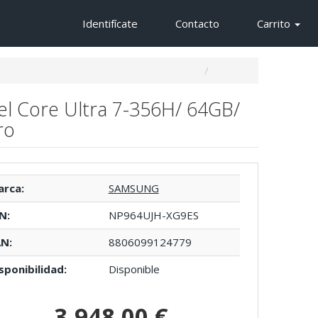
Identifícate
Contacto
Carrito
el Core Ultra 7-356H/ 64GB/
ro
rca:
SAMSUNG
N:
NP964UJH-XG9ES
N:
8806099124779
sponibilidad:
Disponible
3.948,00 €