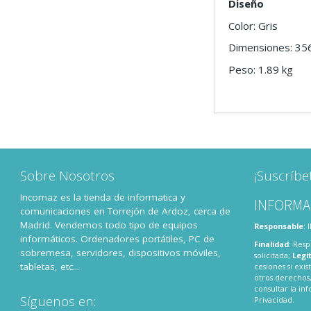
Diseño
Color: Gris
Dimensiones: 35
Peso: 1.89 kg
Sobre Nosotros
¡Suscríbe
Incomaz es la tienda de informatica y
INFORMA
comunicaciones en Torrejón de Ardoz, cerca de
Madrid. Vendemos todo tipo de equipos
Responsable
:
informáticos. Ordenadores portátiles, PC de
Finalidad
: Resp
sobremesa, servidores, dispositivos móviles,
solicitada;
Legi
tabletas, etc...
cesiones si exis
otros derechos,
consultar la i
Síguenos en:
Privacidad
.