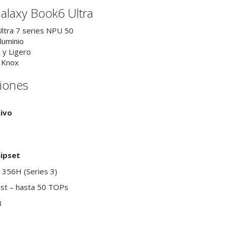
laxy Book6 Ultra
Ultra 7 series
NPU 50
luminio
 y Ligero
 Knox
ciones
ivo
hipset
7 356H (Series 3)
ost – hasta 50 TOPs
B