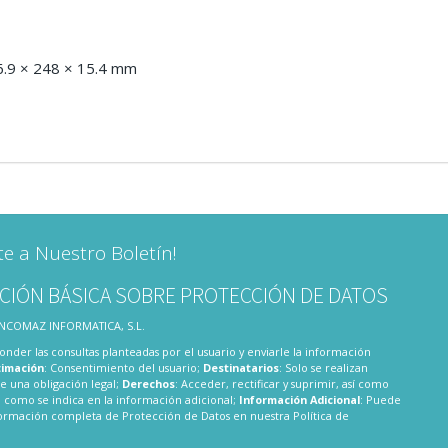
6.9 × 248 × 15.4 mm
te a Nuestro Boletín!
CIÓN BÁSICA SOBRE PROTECCIÓN DE DATOS
 INCOMAZ INFORMATICA, S.L.
onder las consultas planteadas por el usuario y enviarle la información
timación
: Consentimiento del usuario;
Destinatarios
: Solo se realizan
te una obligación legal;
Derechos
: Acceder, rectificar y suprimir, así como
 como se indica en la información adicional;
Información Adicional
: Puede
nformación completa de Protección de Datos en nuestra
Política de