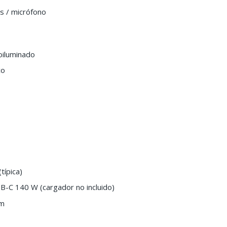
s / micrófono
oiluminado
co
típica)
-C 140 W (cargador no incluido)
 m