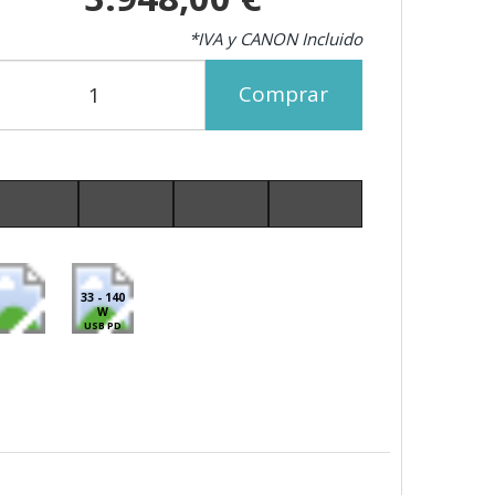
*IVA y CANON Incluido
Comprar
33 - 140
W
USB PD