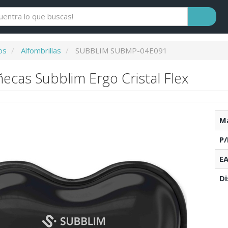
os
Alfombrillas
SUBBLIM SUBMP-04E091
cas Subblim Ergo Cristal Flex
Ma
P/
EA
Di