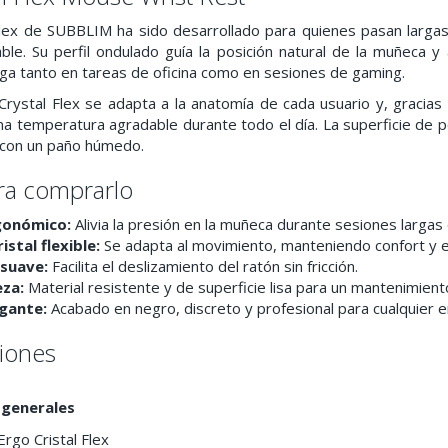
Flex de SUBBLIM ha sido desarrollado para quienes pasan larga
le. Su perfil ondulado guía la posición natural de la muñeca y 
iga tanto en tareas de oficina como en sesiones de gaming.
Crystal Flex se adapta a la anatomía de cada usuario y, gracias 
a temperatura agradable durante todo el día. La superficie de p
e con un paño húmedo.
ra comprarlo
gonómico:
Alivia la presión en la muñeca durante sesiones largas 
istal flexible:
Se adapta al movimiento, manteniendo confort y e
 suave:
Facilita el deslizamiento del ratón sin fricción.
eza:
Material resistente y de superficie lisa para un mantenimiento
gante:
Acabado en negro, discreto y profesional para cualquier e
ciones
 generales
rgo Cristal Flex