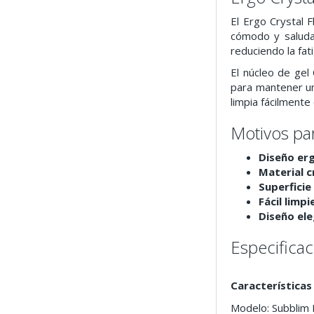
El Ergo Crystal 
cómodo y saludab
reduciendo la fat
El núcleo de gel 
para mantener un
limpia fácilment
Motivos pa
Diseño er
Material cr
Superficie
Fácil limpi
Diseño ele
Especifica
Características
Modelo: Subblim E